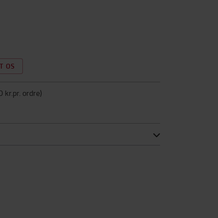
T OS
0 kr.pr. ordre
)