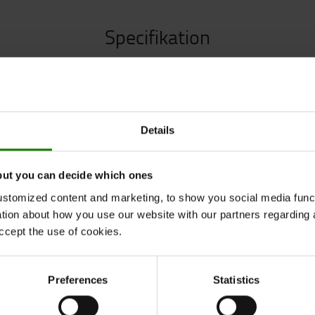
Specifikation
almindelig bak-advarsel opfattes hurtigt som
Speci
es). "Hvid støj” er derimod altid konstant. Den
ædvanlige bip, og den høres ikke længere få
Vægt
:
Details
 af de berørte personer med minimal gene for
Højde
 støj" er udviklet til områder med mellem
Bredd
med normal støj. Med op til 97 dB høres du
but you can decide which ones
stomized content and marketing, to show you social media functi
ation about how you use our website with our partners regarding 
eren ekstra sikkerhed, når et køretøj bakker
ccept the use of cookies.
advarselssignal, indtil køretøjet igen kører
Preferences
Statistics