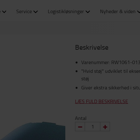
e
Service
Logistikløsninger
Nyheder & viden
Beskrivelse
Varenummer
:
RW1061-013
"Hvid støj" udviklet til ek
støj
Giver ekstra sikkerhed i s
LÆS FULD BESKRIVELSE
Antal