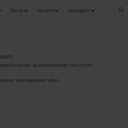
Om os
Karriere
Kampagner
98JFR
sempelvis vejtrafik og arbejdsområder med normal
ituationer med begrænset udsyn