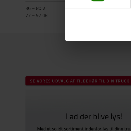
36 – 80 V
77 – 97 dB
SE VORES UDVALG AF TILBEHØR TIL DIN TRUCK
Lad der blive lys!
Med et solidt sortiment indenfor lys til dine tru