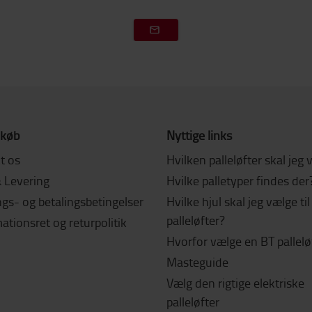
 køb
Nyttige links
t os
Hvilken palleløfter skal jeg
& Levering
Hvilke palletyper findes der
gs- og betalingsbetingelser
Hvilke hjul skal jeg vælge ti
palleløfter?
tionsret og returpolitik
Hvorfor vælge en BT pallelø
Masteguide
Vælg den rigtige elektriske
palleløfter