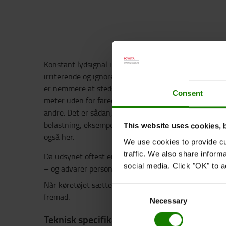
Konstant lydsignal i stedet for bip! Bip-lyden på en 
irriterende og ignoreres eller ændres (eller deaktiver
er nemmere at stedsbestemme, endnu bedre end det s
Consent
meter uden for fareområdet. Opfattes meget tydeligt
andre. Det er sådan, sikkerhed skal være. Den "hvide
belastning, eksempelvis vejtrafik og arbejdsområder 
This website uses cookies, 
også her.
We use cookies to provide cu
traffic. We also share inform
Da udsynet oftest er blokeret, giver bakalarm-brumm
social media. Click "OK" to a
– og advarer personer om at flytte sig.
Når køretøjet sættes i bakgear, afgiver brummeren et 
Consent
fremad.
Necessary
Selection
Teknisk specifikation