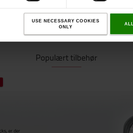
USE NECESSARY COOKIES
AL
ONLY
Populært tilbehør
cks, er der