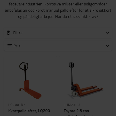
fødevareindustrien, korrosive miljøer eller boligområder
anbefales en dedikeret manuel palleløfter for at sikre sikkert
og pålideligt arbejde. Har du et specifikt krav?
Filtre:
Alle palleløftere
Pris
Lavtløftende
Højtløftende
Specielt miljø
Kapacitet
200kg
-
2300kg
Løftehøjde (mm)
LQ200-DK
LHM230U
100mm
-
400mm
Kvartpalleløfter, LQ200
Toyota 2,3 ton