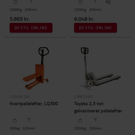
2300
kg
200
mm
2300
kg
200
mm
5.865 kr.
6.048 kr.
BESTIL ONLINE
BESTIL ONLINE
LQ300-DK
LHM230G
Kvartpalleløfter, LQ300
Toyota 2,3 ton
galvaniseret palleløfter
300
kg
325
mm
2000
kg
200
mm