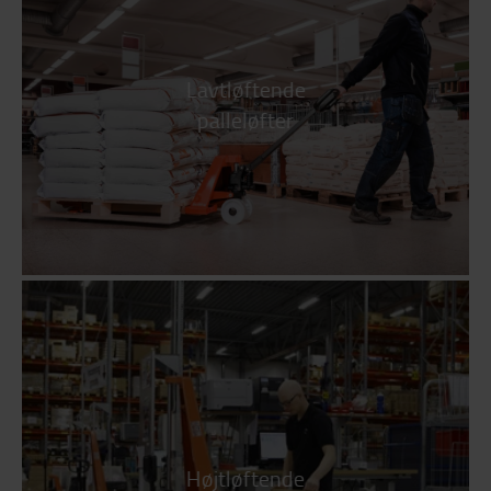
Lavtløftende
palleløfter
Højtløftende