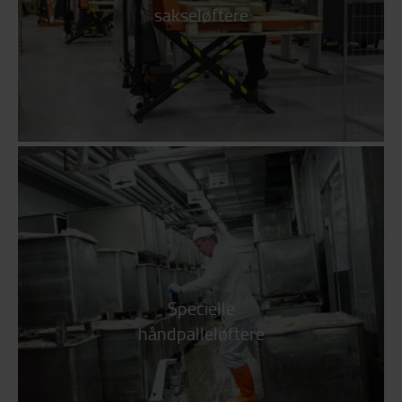
sakseløftere
Specielle
håndpalleløftere