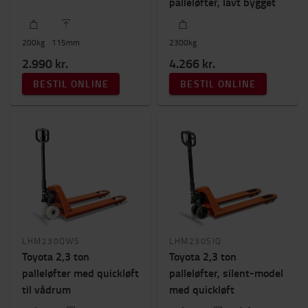
palleløfter, lavt bygget
Pris
0kr.
-
23000kr.
200
kg
115
mm
2300
kg
2.990 kr.
4.266 kr.
BESTIL ONLINE
BESTIL ONLINE
LHM230QWS
LHM230SIQ
Toyota 2,3 ton
Toyota 2,3 ton
palleløfter med quickløft
palleløfter, silent-model
til vådrum
med quickløft