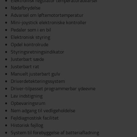
Elektronisk regulator temperaturadvarsel
Nødafbrydelse
Advarsel om løftemotortemperatur
Mini-joystick elektroniske kontroller
Pedaler som i en bil
Elektronisk styring
Opdel kontrolrude
Styringsretningsindikator
Justerbart sæde
Justerbart rat
Manuelt justerbart gulv
Driverdetekteringssystem
Driver-tilpasset programmerbar ydeevne
Lav indstigning
Opbevaringsrum
Nem adgang til vedligeholdelse
Fejldiagnostisk facilitet
Historisk fejllog
System til forebyggelse af batteriafladning