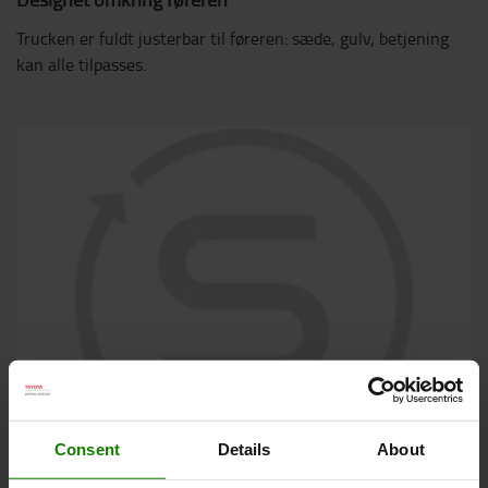
Trucken er fuldt justerbar til føreren: sæde, gulv, betjening
kan alle tilpasses.
Consent
Details
About