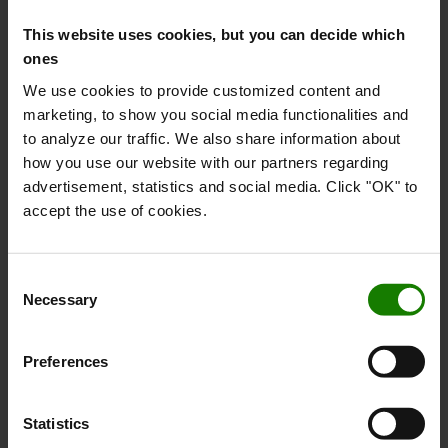
Smart truck
This website uses cookies, but you can decide which
Smart truck leveres med telematikhardware som standard.
ones
Disse truck kan nemt forbindes med I_Site fra Toyota, der
We use cookies to provide customized content and
giver indsigt i batteristyring, geolokalisering, stød og
marketing, to show you social media functionalities and
meget mere.
to analyze our traffic. We also share information about
how you use our website with our partners regarding
advertisement, statistics and social media. Click "OK" to
accept the use of cookies.
Consent
Necessary
Selection
Preferences
Statistics