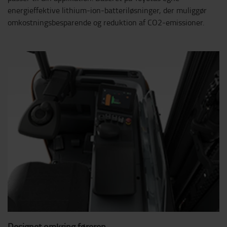
energieffektive lithium-ion-batteriløsninger, der muliggør
omkostningsbesparende og reduktion af CO2-emissioner.
Designet omkring føreren