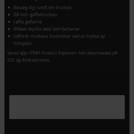
Bevæg dig rundt om trucken
Gå ind i gaffeltrucken
Løfte gaflerne
Afdæk skjulte dele som batterier
Udforsk truckens funktioner ved at trykke op
hotspots
Vores app »TMH Product Explorer« kan downloades på
iOS og Android store.
Please
accept marketing-cookies
to watch this
video.