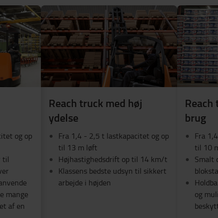
Reach truck med høj
Reach t
ydelse
brug
citet og op
Fra 1,4 - 2,5 t lastkapacitet og op
Fra 1,4
til 13 m løft
til 10 
til
Højhastighedsdrift op til 14 km/t
Smalt c
ver
Klassens bedste udsyn til sikkert
blokst
 anvende
arbejde i højden
Holdbar
øre mange
og mul
et af en
beskyt