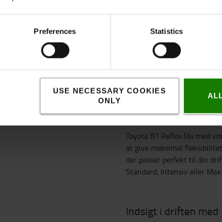
Interaktivt display
Preferences
Statistics
kellige funktioner, der viser
m overbelastning, som gør din
ing nemmere og mere sikker.
USE NECESSARY COOKIES
AL
ONLY
Intelligent energikild
Toyota BT Reflex fås med vo
at give maksimal fleksibilite
der passer perfekt til din d
Standard, Intensiv eller Max.
Indsigt i driften med