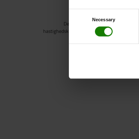
Consent
Necessary
Selection
Den interaktive touchscreen har fors
hastighedskontrol, løftehøjde og advarsler o
lasthåndter