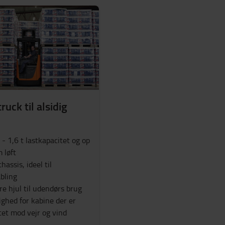
ruck til alsidig
 - 1,6 t lastkapacitet og op
m løft
hassis, ideel til
abling
e hjul til udendørs brug
ighed for kabine der er
tet mod vejr og vind