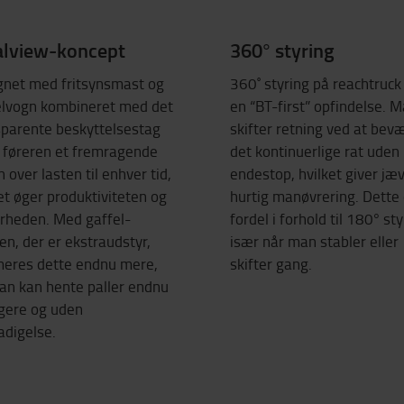
alview-koncept
360° styring
gnet med fritsynsmast og
360˚ styring på reachtruck
elvogn kombineret med det
en “BT-first” opfindelse. 
sparente beskyttelsestag
skifter retning ved at bev
r føreren et fremragende
det kontinuerlige rat uden
 over lasten til enhver tid,
endestop, hvilket giver jæ
et øger produktiviteten og
hurtig manøvrering. Dette 
erheden. Med gaffel-
fordel i forhold til 180° sty
en, der er ekstraudstyr,
især når man stabler eller
meres dette endnu mere,
skifter gang.
an kan hente paller endnu
igere og uden
adigelse.