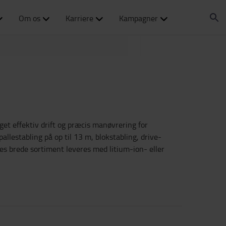
Om os
Karriere
Kampagner
get effektiv drift og præcis manøvrering for
llestabling på op til 13 m, blokstabling, drive-
res brede sortiment leveres med litium-ion- eller