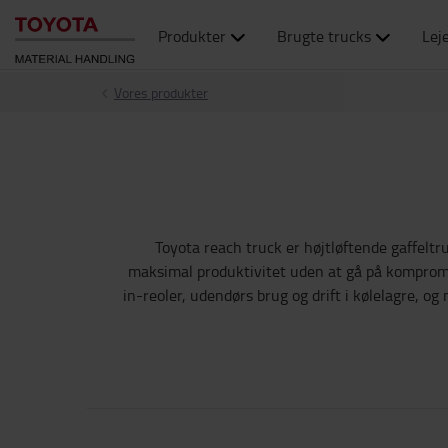
Produkter
Brugte trucks
Lej
Vores produkter
Toyota reach truck er højtløftende gaffeltr
maksimal produktivitet uden at gå på kompromis 
in-reoler, udendørs brug og drift i kølelagre, o