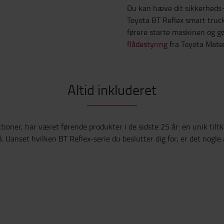
Du kan hæve dit sikkerheds-
Toyota BT Reflex smart truc
førere starte maskinen og gø
flådestyring
fra Toyota Mater
Altid inkluderet
ioner, har været førende produkter i de sidste 25 år: en unik tiltka
. Uanset hvilken BT Reflex-serie du beslutter dig for, er det nogle a