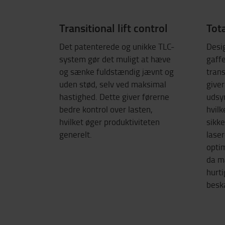
Transitional lift control
Tot
Det patenterede og unikke TLC-
Desi
system gør det muligt at hæve
gaff
og sænke fuldstændig jævnt og
tran
uden stød, selv ved maksimal
give
hastighed. Dette giver førerne
udsyn
bedre kontrol over lasten,
hvilk
hvilket øger produktiviteten
sikk
generelt.
laser
opti
da m
hurt
besk