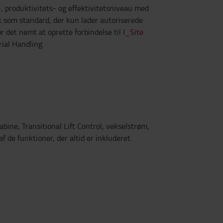
, produktivitets- og effektivitetsniveau med
k som standard, der kun lader autoriserede
r det nemt at oprette forbindelse til
I_Site
ial Handling.
bine, Transitional Lift Control, vekselstrøm,
f de funktioner, der altid er inkluderet.