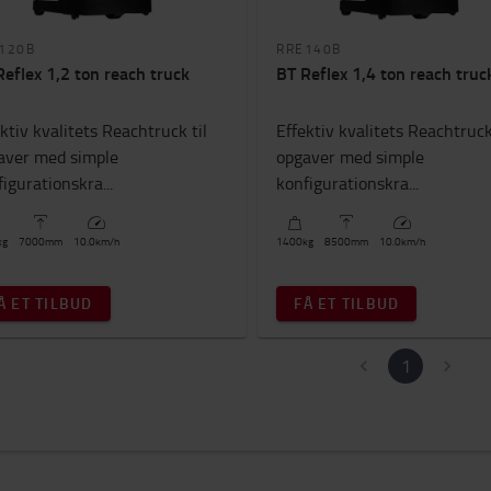
120B
RRE140B
Reflex 1,2 ton reach truck
BT Reflex 1,4 ton reach truc
ktiv kvalitets Reachtruck til
Effektiv kvalitets Reachtruck
aver med simple
opgaver med simple
igurationskra...
konfigurationskra...
kg
7000
mm
10.0
km/h
1400
kg
8500
mm
10.0
km/h
Å ET TILBUD
FÅ ET TILBUD
1