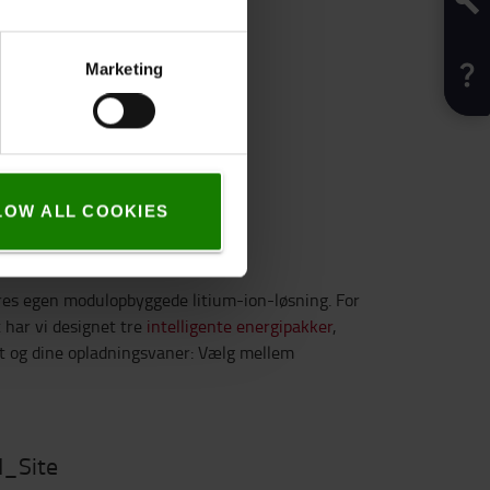
Marketing
LOW ALL COOKIES
e
res egen modulopbyggede litium-ion-løsning. For
t har vi designet tre
intelligente energipakker
,
rift og dine opladningsvaner: Vælg mellem
 I_Site