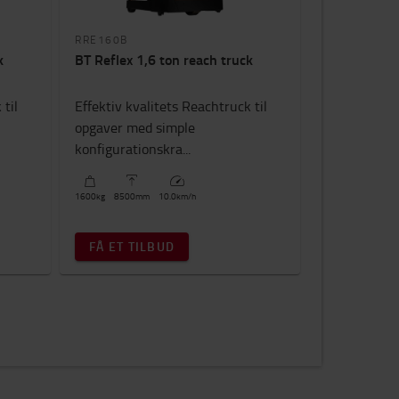
RRE160B
k
BT Reflex 1,6 ton reach truck
 til
Effektiv kvalitets Reachtruck til
opgaver med simple
konfigurationskra...
1600
kg
8500
mm
10.0
km/h
FÅ ET TILBUD