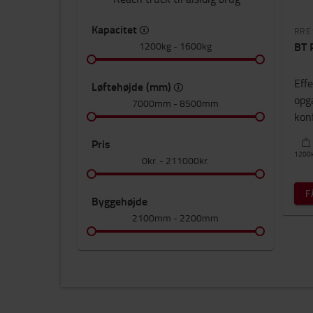
Kapacitet
RRE
BT 
1200kg
-
1600kg
Effe
Løftehøjde (mm)
opg
7000mm
-
8500mm
konf
Pris
1200
0kr.
-
211000kr.
F
Byggehøjde
2100mm
-
2200mm