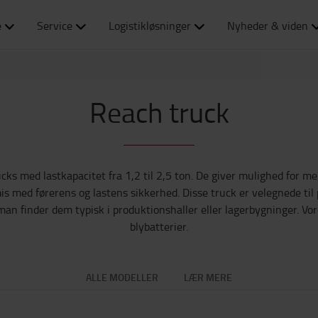
e
Service
Logistikløsninger
Nyheder & viden
Reach truck
ucks med lastkapacitet fra 1,2 til 2,5 ton. De giver mulighed for me
med førerens og lastens sikkerhed. Disse truck er velegnede til pa
g man finder dem typisk i produktionshaller eller lagerbygninger. Vo
blybatterier.
ALLE MODELLER
LÆR MERE