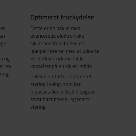
Optimeret truckydelse
 er
Dette er en pakke med
Man
avancerede elektroniske
æge
sikkerhedsfunktioner, der
hjælper føreren med at udnytte
vn og
BT Reflex truckens fulde
er en
kapacitet på en sikker måde.
ring,
Pakken omfatter: optimeret
styring i sving, som kan
tilpasses den aktuelle opgave,
samt hastigheds- og reach-
styring.