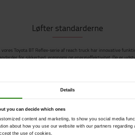
Løfter standarderne
a vores Toyota BT Reflex-serie af reach truck har innovative funkt
andarder for sikkerhed, ergonomi og energieffektivitet. De er udst
Details
Intuitiv førerkabine
but you can decide which ones
re bliver nemt, sikkert og mere
stomized content and marketing, to show you social media functi
isk og intuitiv førerkabine.
ation about how you use our website with our partners regarding 
ccept the use of cookies.