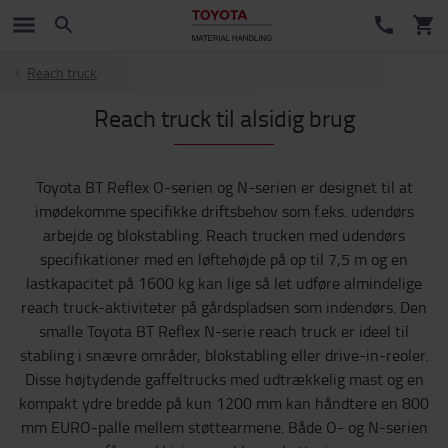
Reach truck
Reach truck til alsidig brug
Toyota BT Reflex O-serien og N-serien er designet til at
imødekomme specifikke driftsbehov som f.eks. udendørs
arbejde og blokstabling. Reach trucken med udendørs
specifikationer med en løftehøjde på op til 7,5 m og en
lastkapacitet på 1600 kg kan lige så let udføre almindelige
reach truck-aktiviteter på gårdspladsen som indendørs. Den
smalle Toyota BT Reflex N-serie reach truck er ideel til
stabling i snævre områder, blokstabling eller drive-in-reoler.
Disse højtydende gaffeltrucks med udtrækkelig mast og en
kompakt ydre bredde på kun 1200 mm kan håndtere en 800
mm EURO-palle mellem støttearmene. Både O- og N-serien