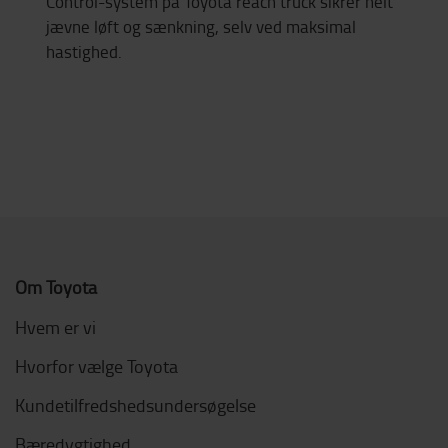
Control-system på Toyota reach truck sikrer helt
jævne løft og sænkning, selv ved maksimal
hastighed.
Om Toyota
Hvem er vi
Hvorfor vælge Toyota
Kundetilfredshedsundersøgelse
Bæredygtighed