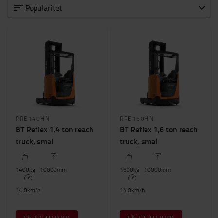
Alle reach truck
Popularitet
Reach truck til standardopgaver
Reach truck med høj ydelse
Reach truck til alsidig brug
Kapacitet
1400kg
-
1600kg
Løftehøjde (mm)
RRE140HN
RRE160HN
7500mm
-
10000mm
BT Reflex 1,4 ton reach
BT Reflex 1,6 ton reach
truck, smal
truck, smal
Pris
0kr.
-
260000kr.
1400
kg
10000
mm
1600
kg
10000
mm
Byggehøjde
14.0
km/h
14.0
km/h
2100mm
-
2400mm
FÅ ET TILBUD
FÅ ET TILBUD