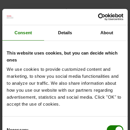
Viser 3 af 3 varer
Consent
Details
About
Alsidig anvendelse
This website uses cookies, but you can decide which
ones
We use cookies to provide customized content and
Toyota RRE160HR udendørs reach truck leveres
marketing, to show you social media functionalities and
med forskellige muligheder for vejrbeskyttelse, 360°
to analyze our traffic. We also share information about
styring og for at levere produktiv, komfortabel og
how you use our website with our partners regarding
sikker materialehåndtering. Den kompakte N-serie
advertisement, statistics and social media. Click "OK" to
med kun 1120 mm truckbredde kan håndtere 800
accept the use of cookies.
mm EURO-paller mellem støttebenene.
Consent
Necessary