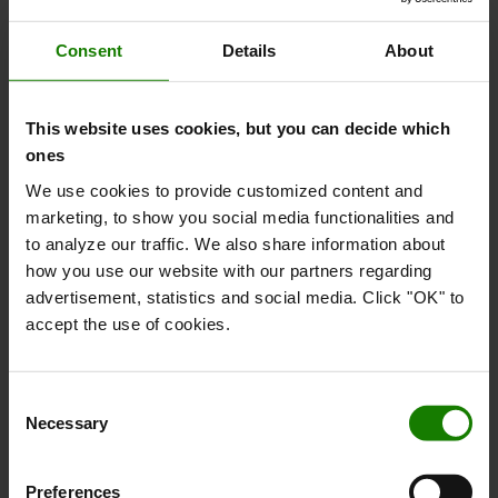
Handling Danmark til at være blandt de bedste 3%
procent i verden når det gælder vores arbejde med
Consent
Details
About
”Miljø”, ”Medarbejdere og menneskerettigheder”,
”Etik” og ”Bæredygtigt Indkøb”.
This website uses cookies, but you can decide which
ones
ISO-certifikater
We use cookies to provide customized content and
Alle europæiske fabrikker har følgende ISO-
marketing, to show you social media functionalities and
certifikater: 9001, 14001, 45001. De italienske
to analyze our traffic. We also share information about
fabrikker har også ISO 50001, og de andre fabrikker
how you use our website with our partners regarding
arbejder hen imod det.
advertisement, statistics and social media. Click "OK" to
accept the use of cookies.
Flere oplysninger om hver enhed kan findes på
kortet nedenfor.
Consent
LÆS MERE OM VORES ECOVADIS GOLD
Necessary
CERTIFICERING
Selection
Preferences