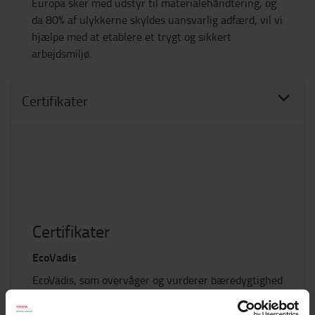
Europa sker med udstyr til materialehåndtering, og
da 80% af ulykkerne skyldes uansvarlig adfærd, vil vi
hjælpe med at etablere et trygt og sikkert
arbejdsmiljø.
Certifikater
Certifikater
EcoVadis
EcoVadis, som overvåger og vurderer bæredygtighed
(CSR) i en hel række af verdens største
virksomheder, har rangeret Toyota Material