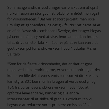
Som mange andre investeringer var ønsket om at opnå
nul-emission en stor gevinst, både for miljøet men også
for virksomheden. “Det var et stort projekt, men ikke
umuligt at gennemføre, og det gik faktisk ret nemt. Vi er
en af de første virksomheder i Sverige, der bruger biogas
på denne måde, og ved at vise, hvordan det kan bruges
til at drive en stor fabrik, håber vi på, at vi kan være et
godt eksempel for andre virksomheder,” udtaler Maria
Välitalo
"Som for de fleste virksomheder, der ønsker at gøre
noget ved klimaændringerne, er vores udfordring, at det
kun er en lille del af vores emission, som vi direkte selv
kan styre. 80% kommer fra brugen af vores udstyr, og
15% fra vores leverandørers virksomheder. Ved at
opfordre leverandører, kunder og alle andre
interessenter til at skifte til grøn elektricitet kan vi
begynde at reducere vores primære emission. Vi vil