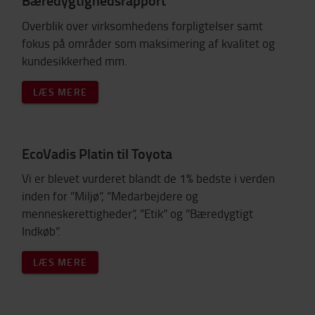
Bæredygtighedsrapport
Overblik over virksomhedens forpligtelser samt
fokus på områder som maksimering af kvalitet og
kundesikkerhed mm.
LÆS MERE
EcoVadis Platin til Toyota
Vi er blevet vurderet blandt de 1% bedste i verden
inden for ”Miljø”, ”Medarbejdere og
menneskerettigheder”, ”Etik” og ”Bæredygtigt
Indkøb”.
LÆS MERE