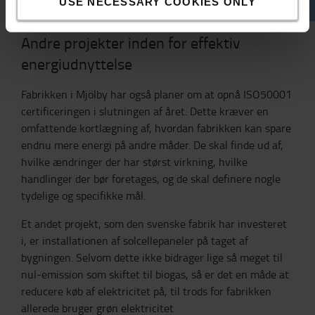
USE NECESSARY COOKIES ONLY
Andre projekter inden for effektiv
energiudnyttelse
Fabrikken i Mjölby har også planer om at opnå ISO50001
certificeringen i slutningen af året. Dette kræver en
omfattende kortlægning af, hvordan fabrikken kan spare
endnu mere energi på andre måder. De skal finde ud af,
hvilke ændringer der har størst virkning, hvilke
handlinger der bør foretages, og de skal definere nogle
tydelige og specifikke mål.
Et andet projekt, som den svenske fabrik har investeret
i, er installationen af solcellepaneler på taget af
bygningen. Selvom dette ikke bidrager lige så meget til
nul-emission som skiftet til biogas, så er det en måde at
reducere køb af elektricitet på, til trods for fabrikken
allerede bruger grøn elektricitet