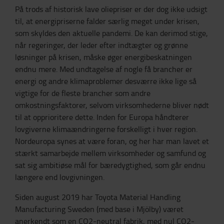
På trods af historisk lave oliepriser er der dog ikke udsigt
til, at energipriserne falder særlig meget under krisen,
som skyldes den aktuelle pandemi. De kan derimod stige,
når regeringer, der leder efter indtægter og grønne
løsninger på krisen, måske øger energibeskatningen
endnu mere. Med undtagelse af nogle få brancher er
energi og andre klimaproblemer desværre ikke lige så
vigtige for de fleste brancher som andre
omkostningsfaktorer, selvom virksomhederne bliver nødt
til at opprioritere dette. Inden for Europa håndterer
lovgiverne klimaændringerne forskelligt i hver region.
Nordeuropa synes at være foran, og her har man lavet et
stærkt samarbejde mellem virksomheder og samfund og
sat sig ambitiøse mål for bæredygtighed, som går endnu
længere end lovgivningen.
Siden august 2019 har Toyota Material Handling
Manufacturing Sweden (med base i Mjölby) været
anerkendt som en CO2-neutral fabrik, med nul CO2-