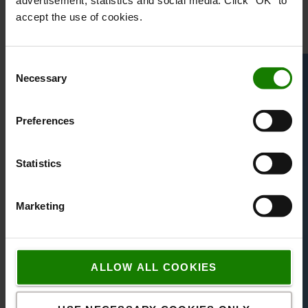
advertisement, statistics and social media. Click "OK" to
- Maria Välitalo, Sustainability Manager, Toyota Material
accept the use of cookies.
Handling Manufacturing Sweden
Consent
Necessary
Selection
Preferences
Statistics
Marketing
ALLOW ALL COOKIES