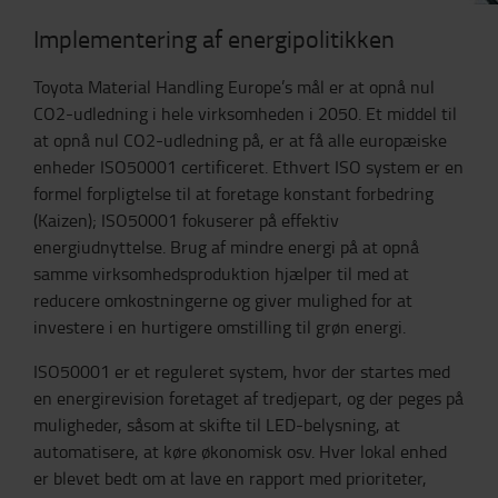
Implementering af energipolitikken
Toyota Material Handling Europe’s mål er at opnå nul
CO2-udledning i hele virksomheden i 2050. Et middel til
at opnå nul CO2-udledning på, er at få alle europæiske
enheder ISO50001 certificeret. Ethvert ISO system er en
formel forpligtelse til at foretage konstant forbedring
(Kaizen); ISO50001 fokuserer på effektiv
energiudnyttelse. Brug af mindre energi på at opnå
samme virksomhedsproduktion hjælper til med at
reducere omkostningerne og giver mulighed for at
investere i en hurtigere omstilling til grøn energi.
ISO50001 er et reguleret system, hvor der startes med
en energirevision foretaget af tredjepart, og der peges på
muligheder, såsom at skifte til LED-belysning, at
automatisere, at køre økonomisk osv. Hver lokal enhed
er blevet bedt om at lave en rapport med prioriteter,