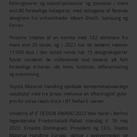
forbrugsvarer og industriprodukter og tjenester i mere
end 80 forskellige kategorier, med deltagelse af førende
designere fra virksomheder såsom Bosch, Samsung og
Ferrari.
Priserne tildeles af en komite med 132 dommere fra
mere end 20 lande, og i 2022 har de bedømt næsten
11.000 bud. I den sidste runde har 75 designeksperter
fysisk vurderet de indleverede bud baseret på fem
forskellige kriterier: idé, form, funktion, differentiering
og indvirkning.
Toyota Material Handling opnåede bemærkelsesværdige
resultater med tre priser, inklusive en eftertragtet guld-
pris for vores reach truck i BT Reflex E-serien.
Vinderne af iF DESIGN AWARD 2022 blev fejret i Berlins
legendariske Friedrichstadt-Palast mandag d. 16 maj
2022. Ernesto Domínguez, President og CEO, Toyota
Material Handling Europe, deltog i begivenheden og