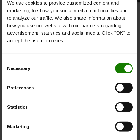
We use cookies to provide customized content and
marketing, to show you social media functionalities and
to analyze our traffic. We also share information about
how you use our website with our partners regarding
Toyota Traigo80 – Elektrisk gaffeltruck – iF
advertisement, statistics and social media. Click "OK" to
DESIGN AWARD 2022
accept the use of cookies.
Den fuldt affjedrede førerkabine på den elektriske Toyota
Traigo 80 gaffeltruck beskytter føreren mod støj og
Consent
vibration. Og samtidig er den komfortabel, åben og
Necessary
Selection
meget brugervenlig. Berøringsskærmen giver nem
interaktion mellem truck og fører. Trucken drives af en
lithium-ion energipakke, har rigtig god ergonomi og et
Preferences
robust design, både til indendørs og udendørs brug, og
med denne truck kan brugerne skifte til el i stedet for at
Statistics
bruge truck med forbrændingsmotor.
Marketing