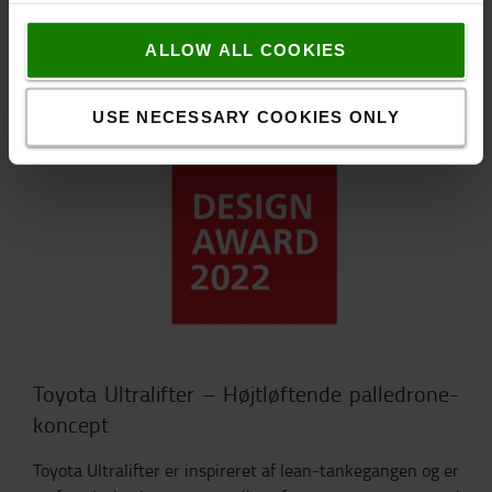
ALLOW ALL COOKIES
USE NECESSARY COOKIES ONLY
Toyota Ultralifter – Højtløftende palledrone-
koncept
Toyota Ultralifter er inspireret af lean-tankegangen og er