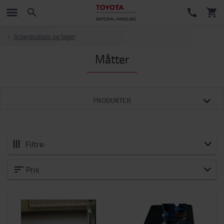
Arbejdsplads og lager
Måtter
PRODUKTER
Filtre:
Alle Tilbehør
Pris
Nye varer
Vogne og løbehjul
Batteri og elektronik
Vinter