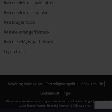
Køb en elektrisk palleløfter
Køb en elektrisk stabler
Køb brugte truck
Køb elektrisk gaffeltruck
Køb diesel/gas-gaffeltruck
Lej en truck
Vilkår og betingelser
Fortrolighedspolitik
Cookiepolitik
Cookieindstillinger
Alle priser er eksklusiv moms og kun gældende for online bestillinger | Copyright
2026 Toyota Material Handling Danmark | CVR: 62657014