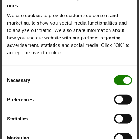
Vi anbefaler
ones
We use cookies to provide customized content and
marketing, to show you social media functionalities and
to analyze our traffic. We also share information about
how you use our website with our partners regarding
advertisement, statistics and social media. Click "OK" to
accept the use of cookies.
Consent
Lad der blive lys!
Necessary
Selection
Med et solidt sortiment indenfor lys til dine trucks, er
der nu ingen grund til at køre rundt i mørket. Den rigtige
Preferences
belysning øger sikkerheden på arbejdspladsen og gør det
hele lidt nemmere. Se og bliv set!
Statistics
Læs mere om vores trucklys her
Marketing