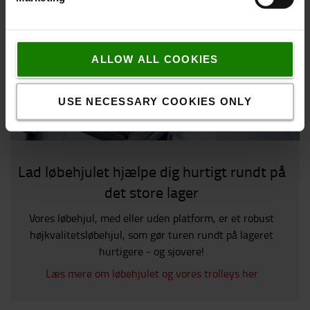
ALLOW ALL COOKIES
USE NECESSARY COOKIES ONLY
Lad løbehjulet hjælpe dig hurtigt rundt på
det store lager
Vores løbehjul, med eller uden platform, er et robust
højkvalitetsløbehjul, som gør turen rundt på lageret
hurtigere - og sjovere!
Læs mere om løbehjulet og vores trolleys her