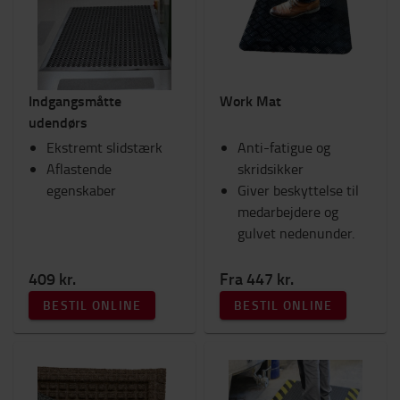
Lygter
Sikkerhed
Fanshop
Kabinetilbehør
Indgangsmåtte
Work Mat
Sæder
udendørs
Ram Mounts
Ekstremt slidstærk
Arbejdstøj
Anti-fatigue og
Aflastende
Gafler og gaffelforlængere
skridsikker
egenskaber
Tilbehør til gaffeltruck
Giver beskyttelse til
Motortruck (IC)
medarbejdere og
Arbejdsplads og lager
gulvet nedenunder.
Kategori
409 kr.
Fra 447 kr.
Måtter
(5)
BESTIL ONLINE
BESTIL ONLINE