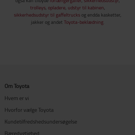
også kan tilbyde
forlængergafler
,
sikkerhedsudstyr
,
trolleys
,
opladere
,
udstyr til kabinen
,
sikkerhedsudstyr til gaffeltrucks
og endda kasketter,
jakker og andet
Toyota-beklædning
.
Om Toyota
Hvem er vi
Hvorfor vælge Toyota
Kundetilfredshedsundersøgelse
Bæredygtighed