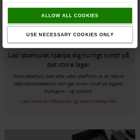
ALLOW ALL COOKIES
USE NECESSARY COOKIES ONLY
Lad løbehjulet hjælpe dig hurtigt rundt på
det store lager
Vores løbehjul, med eller uden platform, er et robust
højkvalitetsløbehjul, som gør turen rundt på lageret
hurtigere - og sjovere!
Læs mere om løbehjulet og vores trolleys her