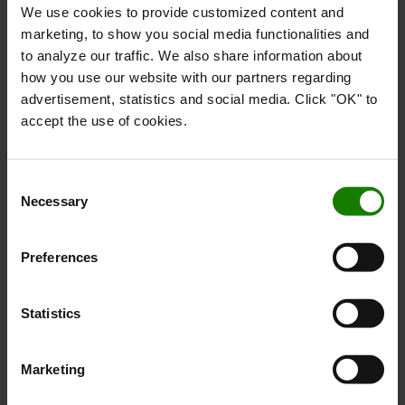
We use cookies to provide customized content and
marketing, to show you social media functionalities and
to analyze our traffic. We also share information about
how you use our website with our partners regarding
advertisement, statistics and social media. Click "OK" to
accept the use of cookies.
Lad der blive lys!
Consent
Med et solidt sortiment indenfor lys til dine trucks, er
Necessary
Selection
der nu ingen grund til at køre rundt i mørket. Den rigtige
belysning øger sikkerheden på arbejdspladsen og gør det
Preferences
hele lidt nemmere. Se og bliv set!
Statistics
Læs mere om vores trucklys her
Marketing