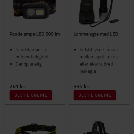
Lygter
Sikkerhed
Fanshop
Kabinetilbehør
Pandelampe LED 500 lm
Lommelygte med LED
Sæder
Ram Mounts
Pandelamper til
Arbejdstøj
Indstil lysets fokus
enhver lejlighed
Gafler og gaffelforlængere
mellem spot-fokus
Genopladelig
Tilbehør til gaffeltruck
eller ekstra bred
Motortruck (IC)
lyskegle
Arbejdsplads og lager
261 kr.
335 kr.
Kategori
BESTIL ONLINE
BESTIL ONLINE
Blitz og pandelamper
(6)