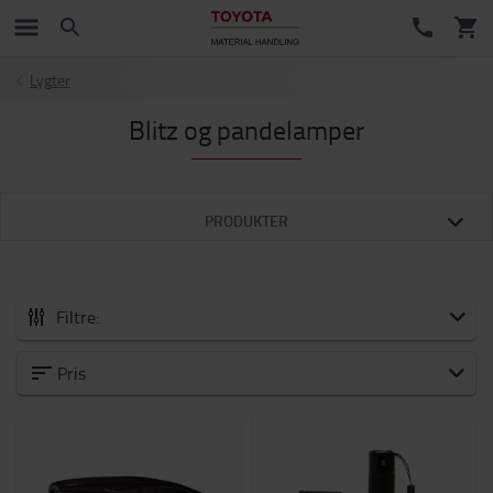
Lygter
Blitz og pandelamper
PRODUKTER
Filtre:
Alle Tilbehør
Pris
Nye varer
Vogne og løbehjul
Batteri og elektronik
Vinter