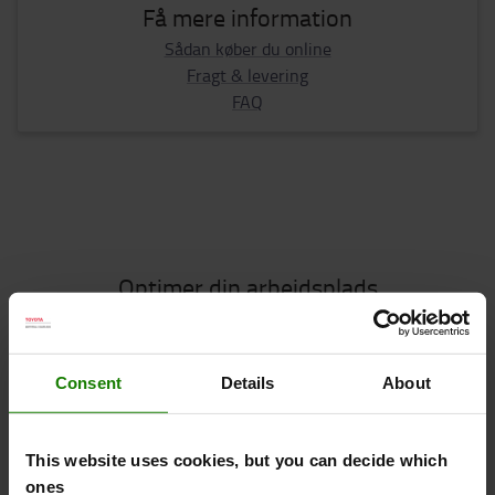
Få mere information
Sådan køber du online
Fragt & levering
FAQ
Optimer din arbejdsplads
Essentielt tilbehør
Consent
Details
About
This website uses cookies, but you can decide which
Vi anbefaler
ones