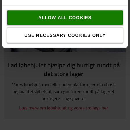
ALLOW ALL COOKIES
USE NECESSARY COOKIES ONLY
Lad løbehjulet hjælpe dig hurtigt rundt på
det store lager
Vores løbehjul, med eller uden platform, er et robust
højkvalitetsløbehjul, som gør turen rundt på lageret
hurtigere - og sjovere!
Læs mere om løbehjulet og vores trolleys her