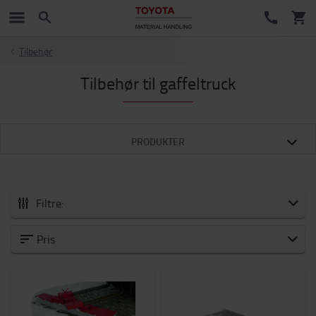
Tilbehør
Tilbehør til gaffeltruck
PRODUKTER
Filtre:
Alle Tilbehør
Pris
Nye varer
Vogne og løbehjul
Batteri og elektronik
Vinter