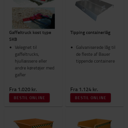
Lygter
Sikkerhed
Fanshop
Kabinetilbehør
Gaffeltruck kost type
Tipping containerlåg
Sæder
SKB
Ram Mounts
Velegnet til
Arbejdstøj
Galvaniserede låg til
gaffeltrucks,
Gafler og gaffelforlængere
de fleste af Bauer
hjullæssere eller
Tilbehør til gaffeltruck
tippende containere
andre køretøjer med
Motortruck (IC)
gafler
Arbejdsplads og lager
Kategori
Fra 1.020 kr.
Fra 1.124 kr.
Vippecontainere
(3)
BESTIL ONLINE
BESTIL ONLINE
Tilbehør til gaffeltruck
(3)
Skovle
(1)
Koste
(1)