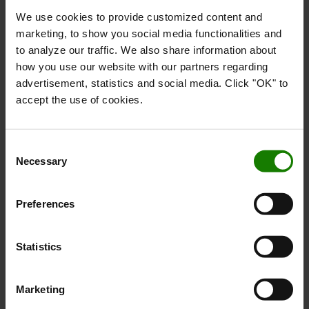
We use cookies to provide customized content and
marketing, to show you social media functionalities and
to analyze our traffic. We also share information about
how you use our website with our partners regarding
advertisement, statistics and social media. Click "OK" to
accept the use of cookies.
Consent
Lad der blive lys!
Necessary
Selection
Med et solidt sortiment indenfor lys til dine trucks, er
der nu ingen grund til at køre rundt i mørket. Den rigtige
Preferences
belysning øger sikkerheden på arbejdspladsen og gør det
hele lidt nemmere. Se og bliv set!
Statistics
Læs mere om vores trucklys her
Marketing