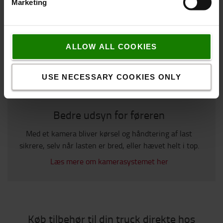
Marketing
ALLOW ALL COOKIES
USE NECESSARY COOKIES ONLY
Bedre udsyn for føreren
Med et kamera bliver kørsel og håndtering af last
sikrere, selv når lasten er bred, eller hævet helt i top.
Læs mere om kamerasystemet her
Køb tilbehør til din truck direkte hos