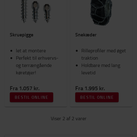
Lygter
Sikkerhed
Fanshop
Kabinetilbehør
Skruepigge
Snekæder
Sæder
Ram Mounts
let at montere
Arbejdstøj
Rilleprofiler med øget
Perfekt til erhvervs-
Gafler og gaffelforlængere
traktion
og terrængående
Tilbehør til gaffeltruck
Holdbare med lang
køretøjer!
Motortruck (IC)
levetid
Arbejdsplads og lager
Fra 1.057 kr.
Fra 1.995 kr.
Kategori
BESTIL ONLINE
BESTIL ONLINE
Kæder og bolte
(2)
Viser 2 af 2 varer