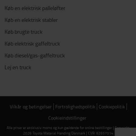
Køb en elektrisk palleløfter
Køb en elektrisk stabler
Køb brugte truck
Køb elektrisk gaffeltruck
Køb diesel/gas-gaffeltruck
Lej en truck
Vilkår og betingelser
Fortrolighedspolitik
Cookiepolitik
Cookieindstillinger
Alle priser er eksklusiv moms og kun gældende for online bestillinger | Copyright
2026 Toyota Material Handling Danmark | CVR: 62657014