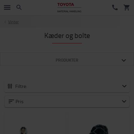
Vinter
Kæder og bolte
PRODUKTER
Filtre:
Alle Tilbehør
Pris
Nye varer
Vogne og løbehjul
Batteri og elektronik
Vinter