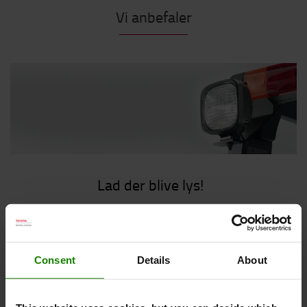
Vi anbefaler
Lad der blive lys!
Med et solidt sortiment indenfor lys til dine trucks, er
der nu ingen grund til at køre rundt i mørket. Den rigtige
belysning øger sikkerheden på arbejdspladsen og gør det
hele lidt nemmere. Se og bliv set!
Consent
Details
About
Læs mere om vores trucklys her