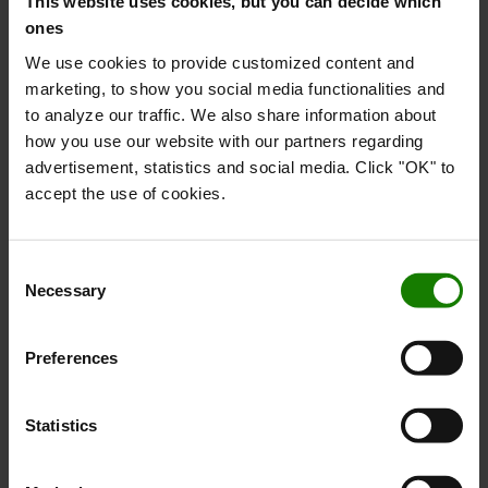
This website uses cookies, but you can decide which
ones
We use cookies to provide customized content and
marketing, to show you social media functionalities and
to analyze our traffic. We also share information about
how you use our website with our partners regarding
advertisement, statistics and social media. Click "OK" to
accept the use of cookies.
Consent
Lad løbehjulet hjælpe dig hurtigt rundt på
Necessary
Selection
det store lager
Preferences
Vores løbehjul, med eller uden platform, er et robust
højkvalitetsløbehjul, som gør turen rundt på lageret
hurtigere - og sjovere!
Statistics
Læs mere om løbehjulet og vores trolleys her