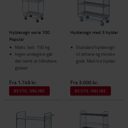
Lygter
Sikkerhed
Fanshop
Kabinetilbehør
Hyldevogn serie 100
Hyldevogn med 3 hylder
Sæder
Popular
Ram Mounts
Maks. last: 150 kg
Arbejdstøj
Standard hyldevogn
Ingen endegitre gør
Gafler og gaffelforlængere
til lettere og mindre
det nemt at håndtere
Tilbehør til gaffeltruck
gods. Med tre hylder.
godset
Motortruck (IC)
Arbejdsplads og lager
Fra 1.749 kr.
Fra 3.000 kr.
Kategori
BESTIL ONLINE
BESTIL ONLINE
Hyldevogne
(6)