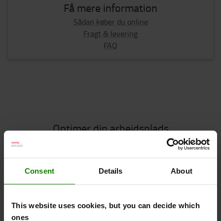
Få mere information
Sådan køber du online
Fragt & levering
FAQ
Optimer din arbejdsplads
Essentielt tilbehør
Consent
Details
About
This website uses cookies, but you can decide which
Vi anbefaler
ones