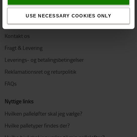
Job hos Toyota Material Handling
USE NECESSARY COOKIES ONLY
Online køb
Kontakt os
Fragt & Levering
Leverings- og betalingsbetingelser
Reklamationsret og returpolitik
FAQs
Nyttige links
Hvilken palleløfter skal jeg vælge?
Hvilke palletyper findes der?