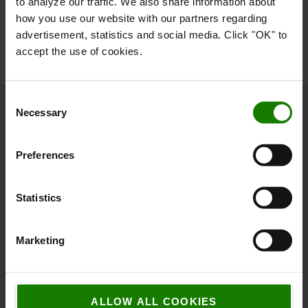
to analyze our traffic. We also share information about
LÆS MERE OM TOYOTA PRODUCTION SYSTEM
how you use our website with our partners regarding
advertisement, statistics and social media. Click "OK" to
accept the use of cookies.
Consent
Necessary
Selection
Om Toyota
Preferences
Hvem er vi
Hvorfor vælge Toyota
Statistics
Kundetilfredshedsundersøgelse
Bæredygtighed
Marketing
Code of Conduct
Logistic Solution Center
ALLOW ALL COOKIES