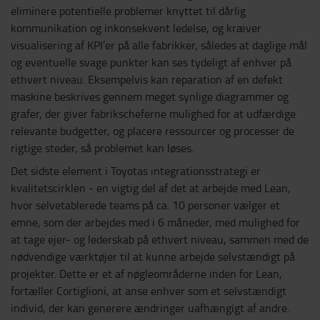
eliminere potentielle problemer knyttet til dårlig
kommunikation og inkonsekvent ledelse, og kræver
visualisering af KPI’er på alle fabrikker, således at daglige mål
og eventuelle svage punkter kan ses tydeligt af enhver på
ethvert niveau. Eksempelvis kan reparation af en defekt
maskine beskrives gennem meget synlige diagrammer og
grafer, der giver fabrikscheferne mulighed for at udfærdige
relevante budgetter, og placere ressourcer og processer de
rigtige steder, så problemet kan løses.
Det sidste element i Toyotas integrationsstrategi er
kvalitetscirklen - en vigtig del af det at arbejde med Lean,
hvor selvetablerede teams på ca. 10 personer vælger et
emne, som der arbejdes med i 6 måneder, med mulighed for
at tage ejer- og lederskab på ethvert niveau, sammen med de
nødvendige værktøjer til at kunne arbejde selvstændigt på
projekter. Dette er et af nøgleområderne inden for Lean,
fortæller Cortiglioni, at anse enhver som et selvstændigt
individ, der kan generere ændringer uafhængigt af andre.