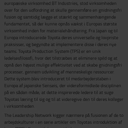
europæiske virksomhed BT Industries, stod virksomheden
over for den udfordring at skulle gennemføre en gnidningsfri
fusion og samtidig lægge et stærkt og sammenhængende
fundamentet, så der kunne opnås vækst i Europas største
virksomhed inden for materialehåndtering. Fra Japan og til
Europa introducerede Toyota deres universelle og lovpriste
praksisser, og begyndte at implementere disse i deres nye
teams. Toyota Production System (TPS) er en unik
ledelsesfilosofi, hvor det tilstræbes at eliminere spild og at
opnå den højest mulige effektivitet ved at skabe gnidningsfri
processer, gennem udvikling af menneskelige ressourcer.
Dette system blev introduceret til medarbejderstaben i
Europa af japanske Senseis, der videreformidlede disciplinen
på en sådan måde, at dette inspirerede ledere til at suge
Toyotas læring til sig og til at videregive den til deres kolleger
i virksomheden.
The Leadership Network kigger nærmere på fusionen af de to
arbejdskulturer i en serie artikler om Toyotas introduktion af