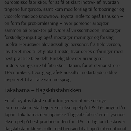
europæiske fabrikker, for at få et klart indtryk af, hvordan
tingene fungerede, samt kom med forslag til forbedringer og
videreformidlede knowhow. Toyota indførte også Jishuken –
en form for problemløsning – hvor personer arbejder
sammen på projekter på tværs af virksomheden, modtager
forskellige input og også medtager meninger og forslag
udefra. Herudover blev adskillige personer, fra hele verden,
inviteret med til et globalt møde, hvor deres erfaringer med
best practice blev delt. Endelig blev der arrangeret
undervisningsture til fabrikker i Japan, for at demonstrere
TPS i praksis, hvor geografisk adskilte medarbejdere blev
inspireret til at tale samme sprog.
Takahama – flagskibsfabrikken
En af Toyotas første udfordringer var at vise de nye
europæiske medarbejdere et eksempel på TPS. Løsningen lå i
Japan. Takahama, den japanske 'flagskibsfabrik' er et lysende
eksempel på best practice inden for TPS. Cortiglioni beskriver
flagskibsfabrikkens rolle med hensyn til at opnå international