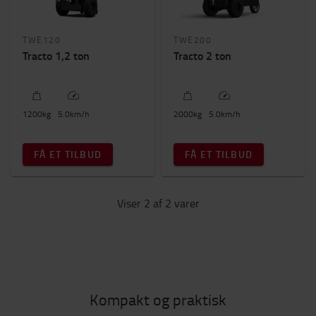
På lastbiler
(1)
Lagerhaller
(1)
TWE120
TWE200
Tracto 1,2 ton
Tracto 2 ton
E-handel og ordreplukning
(1)
Detailhandel og supermarkeder
(1)
Kapacitet
1200
kg
5.0
km/h
2000
kg
5.0
km/h
1200kg
-
2000kg
FÅ ET TILBUD
FÅ ET TILBUD
Antal hjul
3
(1)
Viser 2 af 2 varer
4
(1)
Byggehøjde
1000mm
-
1200mm
Kompakt og praktisk