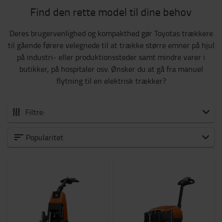
Find den rette model til dine behov
Deres brugervenlighed og kompakthed gør Toyotas trækkere
til gående førere velegnede til at trække større emner på hjul
på industri- eller produktionssteder samt mindre varer i
butikker, på hospitaler osv. Ønsker du at gå fra manuel
flytning til en elektrisk trækker?
Filtre:
Alle Trækkere
Popularitet
Trækkere til gående førere
Trækkere til medkørende førere
Hvilken anvendelse?
Udendørs
(2)
Lufthavn
(2)