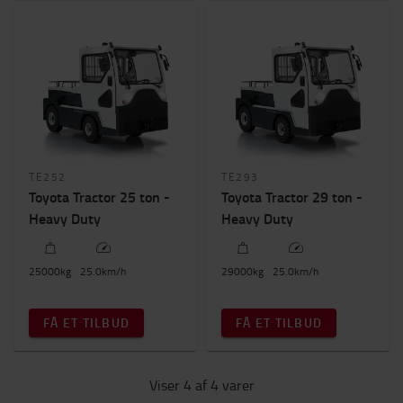
Byggehøjde
1900mm
-
2000mm
TE252
TE293
Toyota Tractor 25 ton -
Toyota Tractor 29 ton -
Heavy Duty
Heavy Duty
25000
kg
25.0
km/h
29000
kg
25.0
km/h
FÅ ET TILBUD
FÅ ET TILBUD
Viser 4 af 4 varer