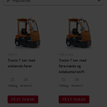
Alle Trækkere
Popularitet
Trækkere til gående førere
Trækkere til medkørende førere
Hvilken anvendelse?
Udendørs
(4)
Produktion
(4)
Lufthavn
(4)
Lagerhaller
(2)
TTE71
TTE71-EL
Tracto 7 ton med
Tracto 7 ton med
Kapacitet
siddende fører
førersæde og
7000kg
-
29000kg
sidebatteriskift
Antal hjul
7000
kg
18.0
km/h
7000
kg
18.0
km/h
3
(2)
4
(2)
FÅ ET TILBUD
FÅ ET TILBUD