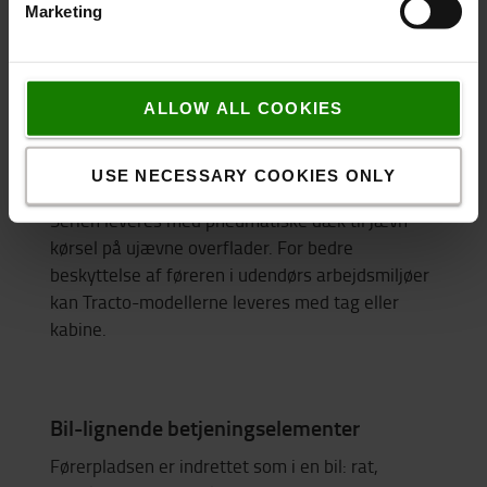
påhængsvogn er Tracto-serien udstyret med
Marketing
knapper til at flytte køretøjet frem og tilbage.
Disse knapper er særligt vigtige for at forbedre
ergonomien.
ALLOW ALL COOKIES
Udendørs modeller
USE NECESSARY COOKIES ONLY
Serien leveres med pneumatiske dæk til jævn
kørsel på ujævne overflader. For bedre
beskyttelse af føreren i udendørs arbejdsmiljøer
kan Tracto-modellerne leveres med tag eller
kabine.
Bil-lignende betjeningselementer
Førerpladsen er indrettet som i en bil: rat,