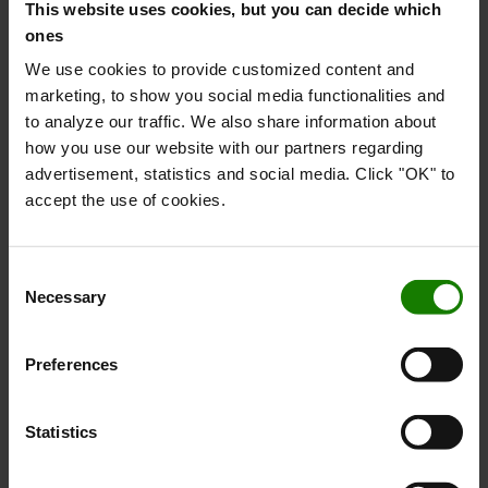
This website uses cookies, but you can decide which
ones
We use cookies to provide customized content and
marketing, to show you social media functionalities and
to analyze our traffic. We also share information about
Nem adgang
how you use our website with our partners regarding
advertisement, statistics and social media. Click "OK" to
Alle modeller i Tracto-serien har en lav
accept the use of cookies.
indstigningshøjde, som gør det nemt at stige af
og på i mange forskellige situationer, både
indendørs og udendørs. Modellerne (fra 15 t) kan
Consent
vælges med kabine, der er udstyret med
Necessary
Selection
skydedøre for hurtigere adgang.
Preferences
Knapper
Statistics
For at lette koblingen mellem trækker og