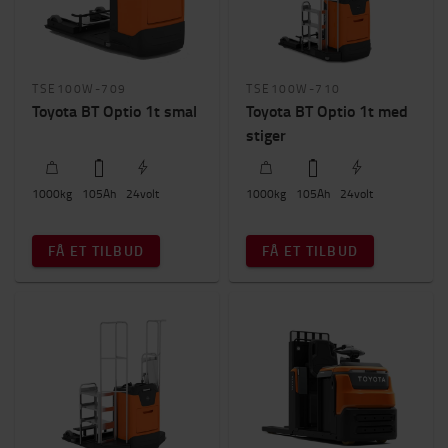
Løftehøjde (mm)
0mm
-
4200mm
TSE100W-709
TSE100W-710
Toyota BT Optio 1t smal
Toyota BT Optio 1t med
Pris
stiger
0kr.
-
184000kr.
1000
kg
105
Ah
24
volt
1000
kg
105
Ah
24
volt
Byggehøjde
0mm
-
1900mm
FÅ ET TILBUD
FÅ ET TILBUD