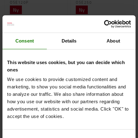
OSE120P
OSE250
Ny
Ny
Toyota Optio 1,2 t med
Toyota Optio 2,5 t
løftegafler og
hæveplatform
Consent
Details
About
1200
kg
800
mm
12.0
km/h
2500
kg
225
mm
12.0
km/h
This website uses cookies, but you can decide which
FÅ ET TILBUD
FÅ ET TILBUD
ones
We use cookies to provide customized content and
marketing, to show you social media functionalities and
to analyze our traffic. We also share information about
how you use our website with our partners regarding
advertisement, statistics and social media. Click "OK" to
accept the use of cookies.
Consent