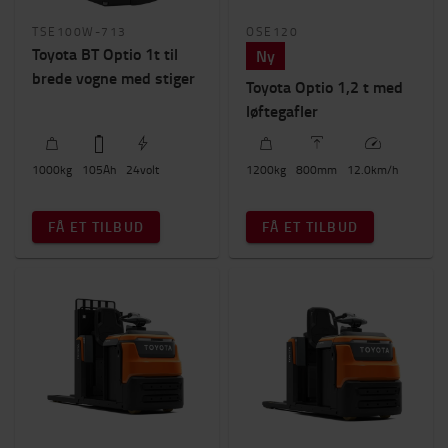
TSE100W-713
OSE120
Toyota BT Optio 1t til
Ny
brede vogne med stiger
Toyota Optio 1,2 t med
løftegafler
1000
kg
105
Ah
24
volt
1200
kg
800
mm
12.0
km/h
FÅ ET TILBUD
FÅ ET TILBUD