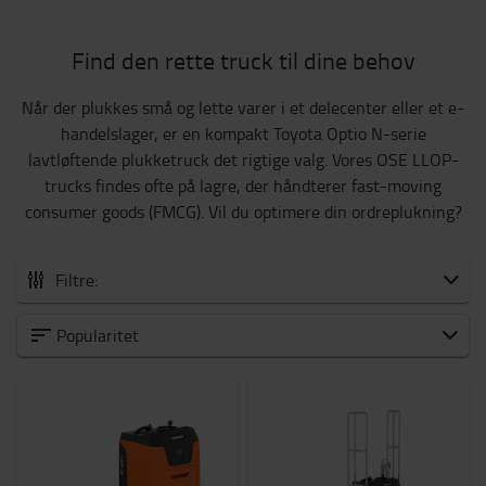
Find den rette truck til dine behov
Når der plukkes små og lette varer i et delecenter eller et e-
handelslager, er en kompakt Toyota Optio N-serie
lavtløftende plukketruck det rigtige valg. Vores OSE LLOP-
trucks findes ofte på lagre, der håndterer fast-moving
consumer goods (FMCG). Vil du optimere din ordreplukning?
Filtre:
Alle plukketruck
Popularitet
Lavniveau plukketruck
Mellem til højniveau plukketruck
Kapacitet
1000kg
-
2500kg