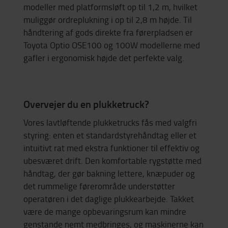
modeller med platformsløft op til 1,2 m, hvilket
muliggør ordreplukning i op til 2,8 m højde. Til
håndtering af gods direkte fra førerpladsen er
Toyota Optio OSE100 og 100W modellerne med
gafler i ergonomisk højde det perfekte valg.
Overvejer du en plukketruck?
Vores lavtløftende plukketrucks fås med valgfri
styring: enten et standardstyrehåndtag eller et
intuitivt rat med ekstra funktioner til effektiv og
ubesværet drift. Den komfortable rygstøtte med
håndtag, der gør bakning lettere, knæpuder og
det rummelige førerområde understøtter
operatøren i det daglige plukkearbejde. Takket
være de mange opbevaringsrum kan mindre
genstande nemt medbringes, og maskinerne kan