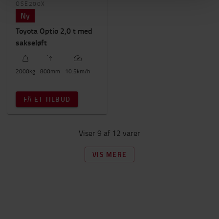
OSE200X
Ny
Toyota Optio 2,0 t med
sakseløft
2000
kg
800
mm
10.5
km/h
FÅ ET TILBUD
Viser 9 af 12 varer
VIS MERE