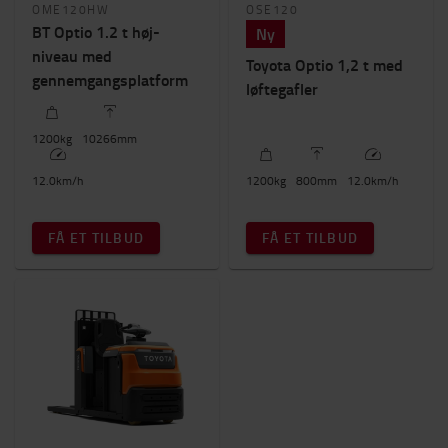
OME120HW
OSE120
BT Optio 1.2 t høj-
Ny
niveau med
Toyota Optio 1,2 t med
gennemgangsplatform
løftegafler
1200
kg
10266
mm
12.0
km/h
1200
kg
800
mm
12.0
km/h
FÅ ET TILBUD
FÅ ET TILBUD