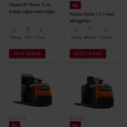
Toyota BT Optio 1t til
Ny
brede vogne med stiger
Toyota Optio 1,2 t med
løftegafler
1000
kg
105
Ah
24
volt
1200
kg
800
mm
12.0
km/h
FÅ ET TILBUD
FÅ ET TILBUD
OSE120P
OSE250
Ny
Ny