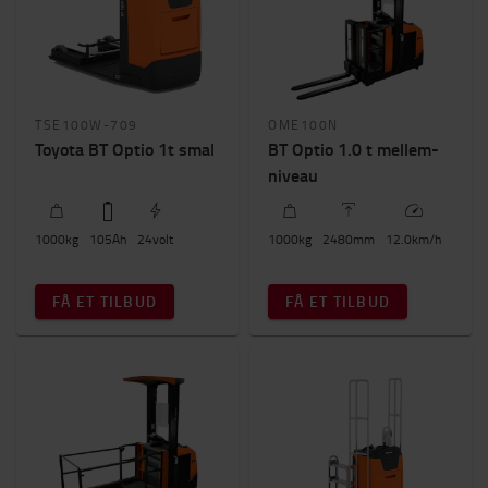
1000kg
-
2500kg
Løftehøjde (mm)
0mm
-
11200mm
TSE100W-709
OME100N
Toyota BT Optio 1t smal
BT Optio 1.0 t mellem-
Pris
niveau
0kr.
-
247000kr.
1000
kg
105
Ah
24
volt
1000
kg
2480
mm
12.0
km/h
Byggehøjde
0mm
-
2500mm
FÅ ET TILBUD
FÅ ET TILBUD