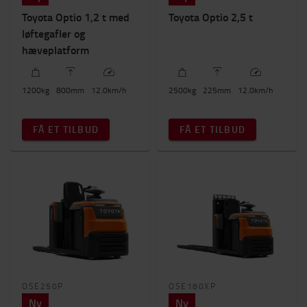
Toyota Optio 1,2 t med
Toyota Optio 2,5 t
løftegafler og
hæveplatform
1200
kg
800
mm
12.0
km/h
2500
kg
225
mm
12.0
km/h
FÅ ET TILBUD
FÅ ET TILBUD
OSE250P
OSE180XP
Ny
Ny