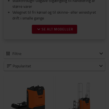
Walkthrough-udgave tilgængelig til håndtering af
større varer
Velegnet til fri kørsel og til skinne- eller wirestyret
drift i smalle gange
SE ALT MODELLER
Filtre:
Alle plukketruck
Popularitet
Lavniveau plukketruck
Mellem til højniveau plukketruck
Kapacitet
1000kg
-
2500kg