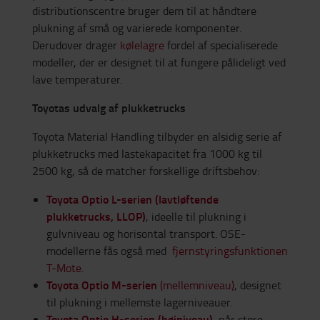
distributionscentre bruger dem til at håndtere
plukning af små og varierede komponenter.
Derudover drager
kølelagre
fordel af specialiserede
modeller, der er designet til at fungere pålideligt ved
lave temperaturer.
Toyotas udvalg af plukketrucks
Toyota Material Handling tilbyder en alsidig serie af
plukketrucks med lastekapacitet fra 1000 kg til
2500 kg, så de matcher forskellige driftsbehov:
Toyota Optio L-serien (lavtløftende
plukketrucks, LLOP)
, ideelle til plukning i
gulvniveau og horisontal transport. OSE-
modellerne fås også med
fjernstyringsfunktionen
T-Mote
.
Toyota Optio
M-serien
(mellemniveau)
, designet
til plukning i mellemste lagerniveauer.
Toyota Optio H-serien (højniveau)
, når store