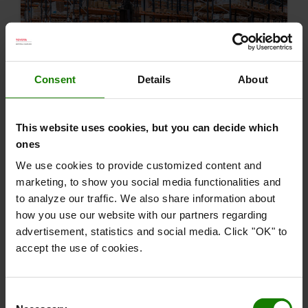
Consent
Details
About
Guide til plukketruck
Plukketrucks fås i mange former og størrelser.
This website uses cookies, but you can decide which
Lad vores guide hjælpe dig med at finde den
ones
rette lavtløftende eller mellem- til højtløftende
plukketruck til dine plukkeopgaver.
We use cookies to provide customized content and
marketing, to show you social media functionalities and
to analyze our traffic. We also share information about
Prøv vores guide til plukketrucks
how you use our website with our partners regarding
advertisement, statistics and social media. Click "OK" to
accept the use of cookies.
Consent