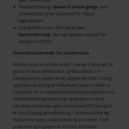
Ideelle til smalle gange
Pladsoptimering:
, hvor
plukketrucks giver mulighed for højere
lagertæthed.
Li-ion-
Energieffektivitet: Fås med
batteriteknologi
, der kan oplades i pauser for
længere driftstid.
Anvendelsesområder for plukketrucks
Plukketrucks anvendes bredt i mange industrier på
grund af deres effektivitet og fleksibilitet. I e-
handelscentre spiller de en afgørende rolle i hurtig
og præcis plukning af individuelle varer, hvilket er
essentielt for at imødekomme onlinekundernes krav.
Detailhandelslagre benytter plukketrucks til at
håndtere store mængder varenumre (SKU’er) og til
at sikre hyppig genopfyldning. I farmaceutiske og
medicinske lagre understøtter de processer, hvor
præcision og hygiejne er kritiske. Autodele-