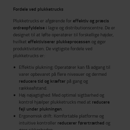
Fordele ved plukketrucks
effektiv og præcis
Plukketrucks er afgørende for
ordreopfyldelse
i lagre og distributionscentre. De er
designet til at løfte operatører til forskellige højder,
effektiviserer plukkeprocessen
hvilket
og øger
produktiviteten. De vigtigste fordele ved
plukketrucks er:
Effektiv plukning: Operatører kan få adgang til
varer opbevaret på flere niveauer og dermed
reducere tid og kræfter
på gang og
rækkeafstand.
Høj nøjagtighed: Med optimal sigtbarhed og
reducere
kontrol hjælper plukketrucks med at
fejl under plukningen
.
Ergonomisk drift: Komfortable platforme og
reducerer førertræthed
intuitive kontroller
og
øger sikkerheden.