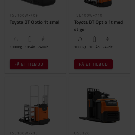
Løftehøjde (mm)
0mm
-
4200mm
TSE100W-709
TSE100W-710
Toyota BT Optio 1t smal
Toyota BT Optio 1t med
Pris
stiger
0kr.
-
184000kr.
1000
kg
105
Ah
24
volt
1000
kg
105
Ah
24
volt
Byggehøjde
0mm
-
1900mm
FÅ ET TILBUD
FÅ ET TILBUD
TSE100W-713
OSE120