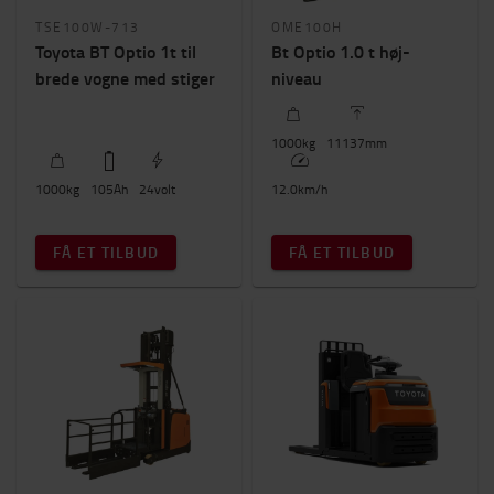
TSE100W-713
OME100H
Toyota BT Optio 1t til
Bt Optio 1.0 t høj-
brede vogne med stiger
niveau
1000
kg
11137
mm
1000
kg
105
Ah
24
volt
12.0
km/h
FÅ ET TILBUD
FÅ ET TILBUD