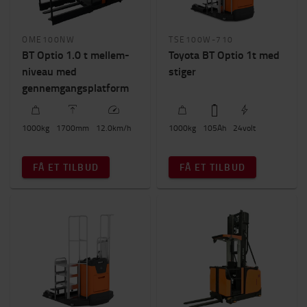
OME100NW
TSE100W-710
BT Optio 1.0 t mellem-
Toyota BT Optio 1t med
niveau med
stiger
gennemgangsplatform
1000
kg
1700
mm
12.0
km/h
1000
kg
105
Ah
24
volt
FÅ ET TILBUD
FÅ ET TILBUD