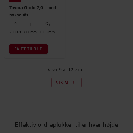
Toyota Optio 2,0 t med
sakseløft
2000
kg
800
mm
10.5
km/h
FÅ ET TILBUD
Viser 9 af 12 varer
VIS MERE
Effektiv ordreplukker til enhver højde