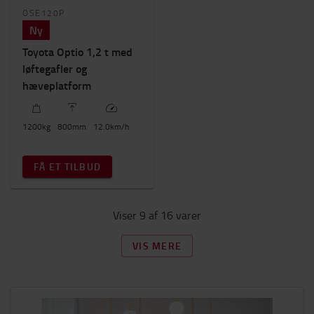
OSE120P
Ny
Toyota Optio 1,2 t med
løftegafler og
hæveplatform
1200
kg
800
mm
12.0
km/h
FÅ ET TILBUD
Viser 9 af 16 varer
VIS MERE