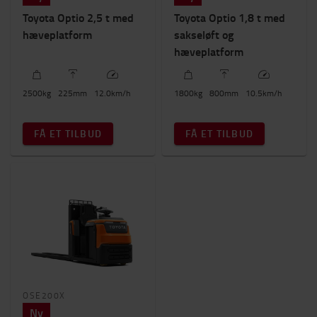
Toyota Optio 2,5 t med
Toyota Optio 1,8 t med
hæveplatform
sakseløft og
hæveplatform
2500
kg
225
mm
12.0
km/h
1800
kg
800
mm
10.5
km/h
FÅ ET TILBUD
FÅ ET TILBUD
OSE200X
Ny