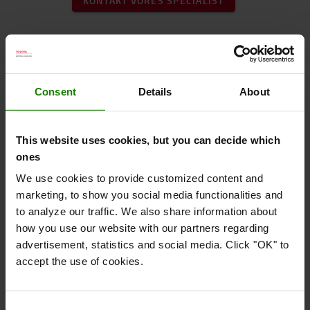
KONTAKT VORES SPECIALIST
Consent
Details
About
SANY Empty container handlers - Optimer
tom containerhåndtering
This website uses cookies, but you can decide which
ones
We use cookies to provide customized content and
marketing, to show you social media functionalities and
to analyze our traffic. We also share information about
how you use our website with our partners regarding
advertisement, statistics and social media. Click "OK" to
accept the use of cookies.
Consent