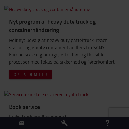
Nyt program af heavy duty truck og
containerhåndtering
Helt nyt udvalg af heavy duty gaffeltruck, reach
stacker og empty container handlers fra SANY
Europe sikre dig hurtige, effektive og fleksible
processer med fokus på sikkerhed og førerkomfort.
OPLEV DEM HER
Book service
Er din truck brudt sammen?
Fortvivl ikke - vi er her for hjælpe dig: