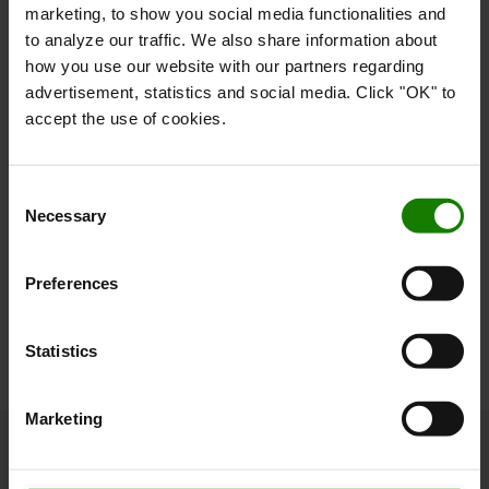
En rummelig og behagelig kabine med et
marketing, to show you social media functionalities and
to analyze our traffic. We also share information about
ergonomisk joystick som gør gaffelfunktionerne
how you use our website with our partners regarding
særligt nemme at bruge. Den elektriske
advertisement, statistics and social media. Click "OK" to
speederpedal og den kombinerede
accept the use of cookies.
bremse-/koblingspedal sikre at føreren opnår
effektiv og sikker kørsel. Den let vipbare
ratstamme gør det behageligt at stige ind og ud
Consent
af førerhuset og understøtter den optimerede,
Necessary
Selection
ergonomiske samlede pakke.
Preferences
KONTAKT VORES SPECIALIST
Statistics
Marketing