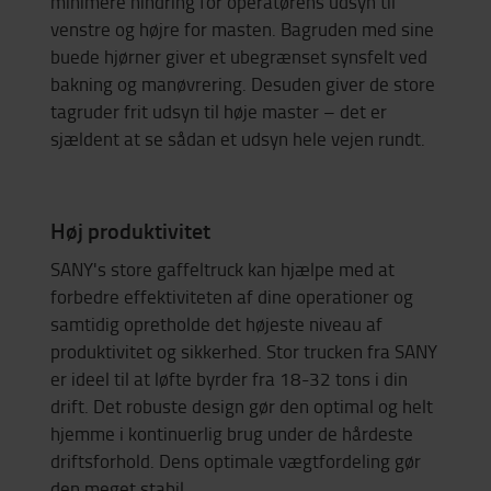
minimere hindring for operatørens udsyn til
venstre og højre for masten.
Bagruden med sine
buede hjørner giver et ubegrænset synsfelt ved
bakning og manøvrering.
Desuden giver de store
tagruder frit udsyn til høje master – det er
sjældent at se sådan et udsyn hele vejen rundt.
Høj produktivitet
SANY's store gaffeltruck kan hjælpe med at
forbedre effektiviteten af dine operationer og
samtidig opretholde det højeste niveau af
produktivitet og sikkerhed. Stor trucken fra SANY
er ideel til at løfte byrder fra 18-32 tons i din
drift. Det robuste design gør den optimal og helt
hjemme i kontinuerlig brug under de hårdeste
driftsforhold. Dens optimale vægtfordeling gør
den meget stabil.