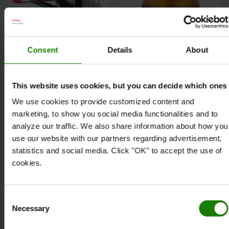
Consent
Details
About
Advarselslampe med
Rotorblink, Classic LED
magnetmontering
Godkendt til vejtrafik
God signaleffekt
This website uses cookies, but you can decide which ones
Let og hurtig
IP 65, støvtæt og
We use cookies to provide customized content and
montering.
beskyttet mod
marketing, to show you social media functionalities and to
Magnetisk tilslutning
lavtryks-vandstråler
analyze our traffic. We also share information about how you
til alle gaffeltyper
use our website with our partners regarding advertisement,
statistics and social media. Click "OK" to accept the use of
Fra 2.598 kr.
328 kr.
cookies.
BESTIL ONLINE
BESTIL ONLINE
Consent
Necessary
Selection