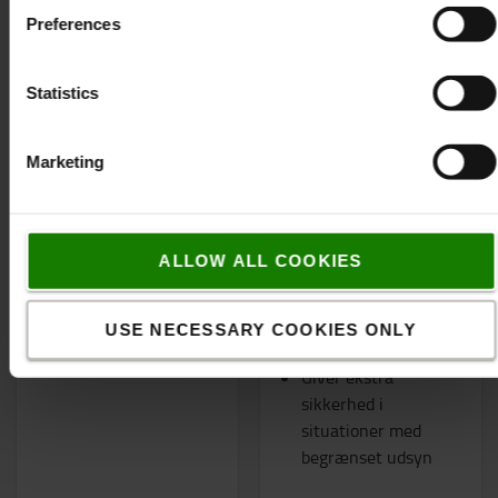
Preferences
Statistics
Marketing
Sædeovertræk
Bak-brummer, 36-80 V
Tilpasset
"Hvid støj" udviklet
ALLOW ALL COOKIES
sædeovertræk
til eksempelvis
Øger levetiden på
vejtrafik og
sædet
arbejdsområder med
USE NECESSARY COOKIES ONLY
normal støj
Giver ekstra
sikkerhed i
situationer med
begrænset udsyn