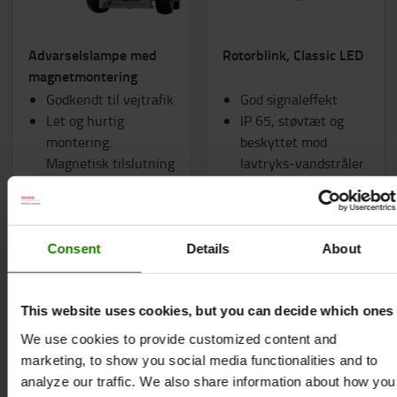
Advarselslampe med
Rotorblink, Classic LED
magnetmontering
Godkendt til vejtrafik
God signaleffekt
Let og hurtig
IP 65, støvtæt og
montering.
beskyttet mod
Magnetisk tilslutning
lavtryks-vandstråler
til alle gaffeltyper
Fra 2.598 kr.
328 kr.
Consent
Details
About
BESTIL ONLINE
BESTIL ONLINE
This website uses cookies, but you can decide which ones
We use cookies to provide customized content and
marketing, to show you social media functionalities and to
analyze our traffic. We also share information about how you