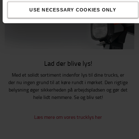
USE NECESSARY COOKIES ONLY
Lad der blive lys!
Med et solidt sortiment indenfor lys til dine trucks, er
der nu ingen grund til at køre rundt i mørket. Den rigtige
belysning øger sikkerheden på arbejdspladsen og gør det
hele lidt nemmere. Se og bliv set!
Læs mere om vores trucklys her