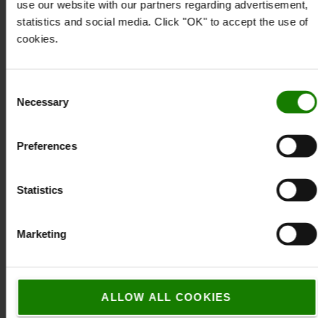
use our website with our partners regarding advertisement,
statistics and social media. Click "OK" to accept the use of
cookies.
Sædeovertræk
Bak-brummer, 36-80 V
Consent
Necessary
Selection
Tilpasset
"Hvid støj" udviklet
sædeovertræk
til eksempelvis
Preferences
Øger levetiden på
vejtrafik og
sædet
arbejdsområder med
normal støj
Statistics
Giver ekstra
sikkerhed i
situationer med
Marketing
begrænset udsyn
1.154 kr.
1.496 kr.
ALLOW ALL COOKIES
BESTIL ONLINE
BESTIL ONLINE