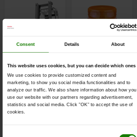
Consent
Details
About
Advarselslampe med
Rotorblink, Classic LED
This website uses cookies, but you can decide which ones
magnetmontering
We use cookies to provide customized content and
Godkendt til vejtrafik
God signaleffekt
marketing, to show you social media functionalities and to
Let og hurtig
IP 65, støvtæt og
analyze our traffic. We also share information about how you
montering.
beskyttet mod
use our website with our partners regarding advertisement,
Magnetisk tilslutning
lavtryks-vandstråler
statistics and social media. Click "OK" to accept the use of
til alle gaffeltyper
cookies.
Fra 2.598 kr.
328 kr.
Consent
BESTIL ONLINE
BESTIL ONLINE