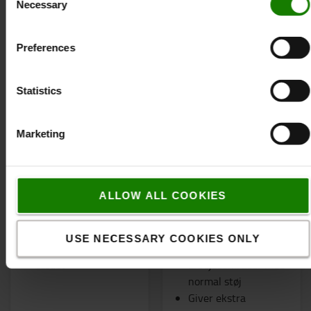
Necessary
Selection
Preferences
Statistics
Marketing
Sædeovertræk
Bak-brummer, 36-80 V
ALLOW ALL COOKIES
Tilpasset
"Hvid støj" udviklet
sædeovertræk
til eksempelvis
USE NECESSARY COOKIES ONLY
Øger levetiden på
vejtrafik og
sædet
arbejdsområder med
normal støj
Giver ekstra