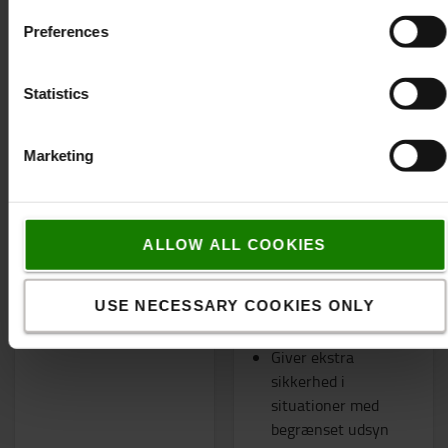
Preferences
Statistics
Marketing
Sædeovertræk
Bak-brummer, 36-80 V
Tilpasset
"Hvid støj" udviklet
ALLOW ALL COOKIES
sædeovertræk
til eksempelvis
Øger levetiden på
vejtrafik og
USE NECESSARY COOKIES ONLY
sædet
arbejdsområder med
normal støj
Giver ekstra
sikkerhed i
situationer med
begrænset udsyn