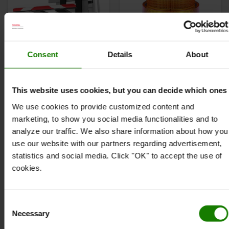
Consent
Details
About
Advarselslampe med
Rotorblink, Classic LED
magnetmontering
This website uses cookies, but you can decide which ones
Godkendt til vejtrafik
God signaleffekt
We use cookies to provide customized content and
Let og hurtig
IP 65, støvtæt og
marketing, to show you social media functionalities and to
montering.
beskyttet mod
analyze our traffic. We also share information about how you
Magnetisk tilslutning
lavtryks-vandstråler
use our website with our partners regarding advertisement,
til alle gaffeltyper
statistics and social media. Click "OK" to accept the use of
Fra 2.598 kr.
328 kr.
cookies.
BESTIL ONLINE
BESTIL ONLINE
Consent
Necessary
Selection