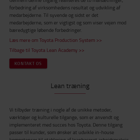
Gennem denne tilgang realiseres de to målsætninger,
forbedring af virksomhedens resultat og udvikling af
medarbejderne. Til syvende og sidst er det
medarbejderne, som er vigtigst og som viser vejen mod
bæredygtige løbende forbedringer.
Læs mere om Toyota Production System >>
Tilbage til Toyota Lean Academy >>
KONTAKT OS
Lean træning
Vi tilbyder træning i nogle af de unikke metoder,
værktøjer og kulturelle tilgange, som er anvendt og
implementeret med succes hos Toyota. Denne tilgang
passer til kunder, som ønsker at udvikle in-house
kompetencer til etablering af leanbaseret arbejdspraksis.