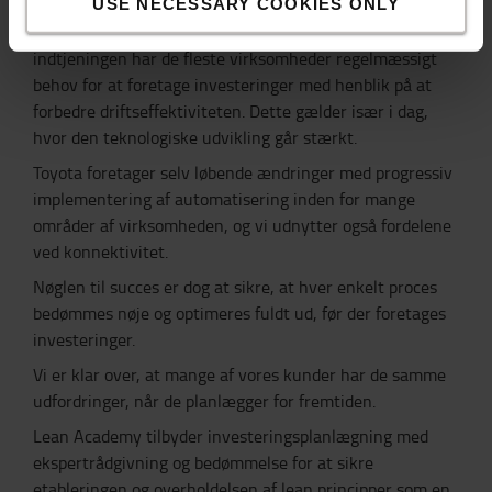
USE NECESSARY COOKIES ONLY
For at kunne forblive konkurrencedygtige og maksimere
indtjeningen har de fleste virksomheder regelmæssigt
behov for at foretage investeringer med henblik på at
forbedre driftseffektiviteten. Dette gælder især i dag,
hvor den teknologiske udvikling går stærkt.
Toyota foretager selv løbende ændringer med progressiv
implementering af automatisering inden for mange
områder af virksomheden, og vi udnytter også fordelene
ved konnektivitet.
Nøglen til succes er dog at sikre, at hver enkelt proces
bedømmes nøje og optimeres fuldt ud, før der foretages
investeringer.
Vi er klar over, at mange af vores kunder har de samme
udfordringer, når de planlægger for fremtiden.
Lean Academy tilbyder investeringsplanlægning med
ekspertrådgivning og bedømmelse for at sikre
etableringen og overholdelsen af lean principper som en