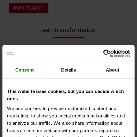
MØD TEAMET
Lean transformation
Vores transformationsprogrammer er designet til
organisationer med behov for udvikling og realisering af
en lean plan med anbefalinger om forbedret workflow og
Consent
Details
About
ledelsesstruktur, kombineret med medarbejdertræning
og support af medarbejdere i implementeringsprocessen.
This website uses cookies, but you can decide which
Der findes mange såkaldte lean projekter, som begynder
ones
med en meget optimistisk business case, men ender med
utilfredsstillende resultater og megen tvivl. Det er ikke
We use cookies to provide customized content and
omkostningerne ved et mislykket lean
projekt, som er
marketing, to show you social media functionalities and
det største tab, men derimod den mistede troværdighed
to analyze our traffic. We also share information about
og tillid i organisationen.
how you use our website with our partners regarding