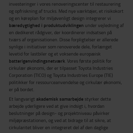
investeringer i vores renoveringscenter til restaurering
og opfriskning af trucks. Med nye værktøjer, et risikokort
og en køreplan for miljøvenligt design integrerer vi
bæredygtighed i produktudviklingen
under vejledning af
en dedikeret rådgiver, der koordinerer indsatsen på
tværs af organisationen. Disse forpligtelser er allerede
synlige i initiativer som renoverede dele, forlænget
levetid for lastbiler og et voksende europæisk
batterigenvindingsnetværk
. Vores første politik for
cirkulær økonomi, der er tilpasset Toyota Industries
Corporation (TICO) og Toyota Industries Europe (TIE)
politikker for ressourceanvendelse og cirkulær økonomi,
er på bordet.
akademisk samarbejde
Et langvarigt
styrker dette
arbejde yderligere ved at give indsigt i, hvordan
beslutninger på design- og projektniveau påvirker
miljøpræstationen, og ved at bidrage til at sikre, at
cirkularitet bliver en integreret del af den daglige