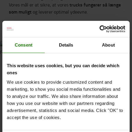
trucks fungerer så længe
Vores mål er at sikre, at vores
som muligt
og leverer optimal ydeevne.
Vores truckservice tilgang >
Consent
Details
About
Renovering af gaffeltrucks:
This website uses cookies, but you can decide which
muligheden for nyt liv
ones
We use cookies to provide customized content and
Vores renoveringsnetværk spiller en vigtig rolle i at give
ægte nyt liv
marketing, to show you social media functionalities and
gaffeltrucks et
. Vi driver 40
to analyze our traffic. We also share information about
flådestyringscentre (FMC'er) i hele Europa, hvor vi
reparerer og renoverer trucks
how you use our website with our partners regarding
for at forlænge deres
advertisement, statistics and social media. Click "OK" to
levetid. Derudover har Toyota Material Handling
accept the use of cookies.
Manufacturing France sammen med Toyota Material
Handling Europe Rental & Used lanceret Refurbishment