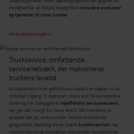
udlejningsmodel vores bæredygtighedsmål og giver os
cirkulære produkter
mulighed for at tilbyde stadig flere
og tjenester til vores kunder
.
Vores lejeløsninger >
Truckservice: omfattende
servicenetværk, der maksimerer
truckens levetid
At maksimere hver gaffeltrucks levetid er nøglen til en
cirkulær tilgang. Vi opererer i mere end 30 europæiske
højeffektivt servicenetværk
lande og har opbygget et
,
der gør det muligt for mere end 6.100 teknikere at
arbejde tæt på vores kunder. Denne omfattende
kundernærhed
geografiske dækning sikrer stærk
, høj
reaktionsevne og betydeligt reducerede rejseafstande.