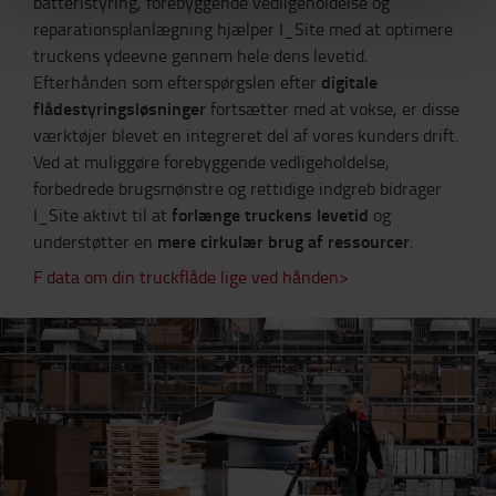
batteristyring, forebyggende vedligeholdelse og
reparationsplanlægning hjælper I_Site med at optimere
truckens ydeevne gennem hele dens levetid.
digitale
Efterhånden som efterspørgslen efter
flådestyringsløsninger
fortsætter med at vokse, er disse
værktøjer blevet en integreret del af vores kunders drift.
Ved at muliggøre forebyggende vedligeholdelse,
forbedrede brugsmønstre og rettidige indgreb bidrager
forlænge truckens levetid
I_Site aktivt til at
og
mere cirkulær brug af ressourcer
understøtter en
.
F data om din truckflåde lige ved hånden>