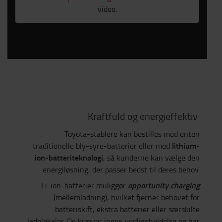
video.
Kraftfuld og energieffektiv
Toyota-stablere kan bestilles med enten
lithium-
traditionelle bly-syre-batterier eller med
ion-batteriteknologi
, så kunderne kan vælge den
energiløsning, der passer bedst til deres behov.
opportunity charging
Li-ion-batterier muliggør
(mellemladning), hvilket fjerner behovet for
batteriskift, ekstra batterier eller særskilte
ladelokaler. De kræver ingen vedligeholdelse og har