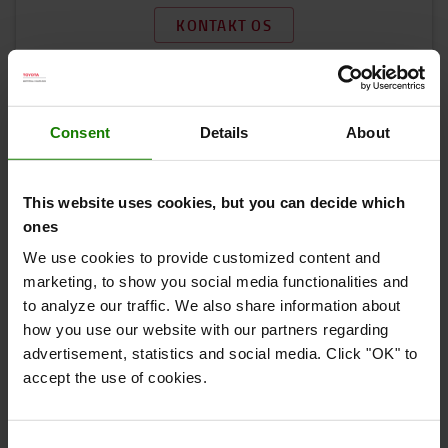
KONTAKT OS
Få mere information
Sådan køber du online
Fragt & levering
Consent
Details
About
FAQ
This website uses cookies, but you can decide which
ones
We use cookies to provide customized content and
marketing, to show you social media functionalities and
to analyze our traffic. We also share information about
Har du brug for hjælp til at finde den rette
how you use our website with our partners regarding
pallestabler? Følg vores guide
advertisement, statistics and social media. Click "OK" to
accept the use of cookies.
Consent