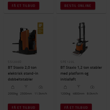
FÅ ET TILBUD
BESTIL ONLINE
Byggehøjde
0mm
-
2400mm
SSI200D
SPE120L
BT Staxio 2,0 ton
BT Staxio 1,2 ton stabler
elektrisk stand-in
med platform og
dobbeltstabler
initialløft
2000
kg
2500
mm
11.5
km/h
1200
kg
4800
mm
8.0
km/h
FÅ ET TILBUD
FÅ ET TILBUD