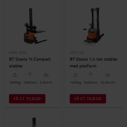
HWE100S
SPE140
BT Staxio 1t Compact
BT Staxio 1,4 ton stabler
stabler
med platform
1000
kg
1960
mm
5.5
km/h
1400
kg
5400
mm
10.0
km/h
FÅ ET TILBUD
FÅ ET TILBUD