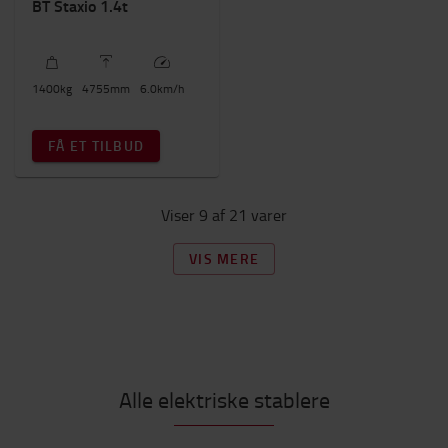
BT Staxio 1.4t
1400
kg
4755
mm
6.0
km/h
FÅ ET TILBUD
Viser 9 af 21 varer
VIS MERE
Alle elektriske stablere