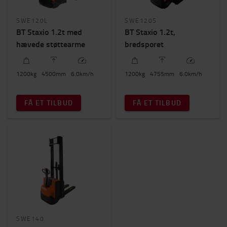
SWE120L
SWE120S
BT Staxio 1.2t med
BT Staxio 1.2t,
hævede støttearme
bredsporet
1200
kg
4500
mm
6.0
km/h
1200
kg
4755
mm
6.0
km/h
FÅ ET TILBUD
FÅ ET TILBUD
SWE140