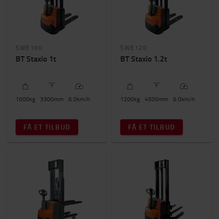
SWE100
SWE120
BT Staxio 1t
BT Staxio 1.2t
1000
kg
3300
mm
6.0
km/h
1200
kg
4500
mm
6.0
km/h
FÅ ET TILBUD
FÅ ET TILBUD