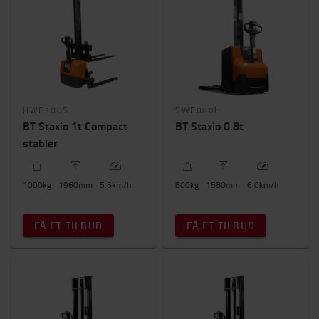
HWE100S
SWE080L
BT Staxio 1t Compact
BT Staxio 0.8t
stabler
1000
kg
1960
mm
5.5
km/h
800
kg
1580
mm
6.0
km/h
FÅ ET TILBUD
FÅ ET TILBUD