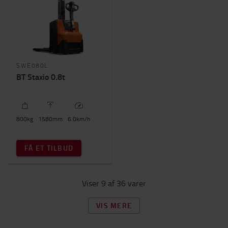
SWE080L
BT Staxio 0.8t
800
kg
1580
mm
6.0
km/h
FÅ ET TILBUD
Viser 9 af 36 varer
VIS MERE