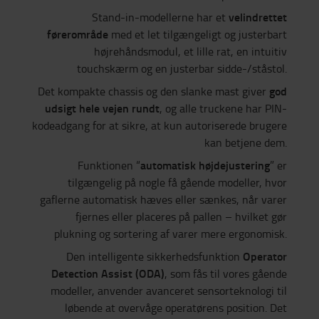
velindrettet
Stand-in-modellerne har et
førerområde
med et let tilgængeligt og justerbart
højrehåndsmodul, et lille rat, en intuitiv
touchskærm og en justerbar sidde-/ståstol.
god
Det kompakte chassis og den slanke mast giver
udsigt hele vejen rundt
, og alle truckene har PIN-
kodeadgang for at sikre, at kun autoriserede brugere
kan betjene dem.
automatisk højdejustering
Funktionen “
” er
tilgængelig på nogle få gående modeller, hvor
gaflerne automatisk hæves eller sænkes, når varer
fjernes eller placeres på pallen – hvilket gør
plukning og sortering af varer mere ergonomisk.
Operator
Den intelligente sikkerhedsfunktion
Detection Assist (ODA)
, som fås til vores gående
modeller, anvender avanceret sensorteknologi til
løbende at overvåge operatørens position. Det