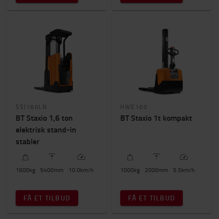
SSI160LN
HWE100
BT Staxio 1,6 ton
BT Staxio 1t kompakt
elektrisk stand-in
stabler
1600
kg
5400
mm
10.0
km/h
1000
kg
2000
mm
5.5
km/h
FÅ ET TILBUD
FÅ ET TILBUD