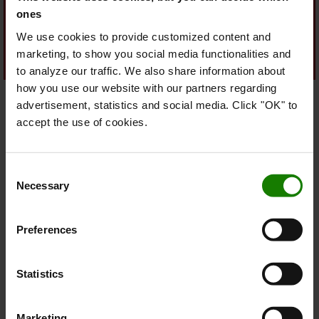
Alle vores bestræbelser på at forbedre vores
ones
gaffeltrucks, løsninger og processer har ét
We use cookies to provide customized content and
hovedfokus: at sikre maksimal sikkerhed for
marketing, to show you social media functionalities and
logistikken og dens medarbejdere.
to analyze our traffic. We also share information about
Vores sikkerhedssyn
how you use our website with our partners regarding
advertisement, statistics and social media. Click "OK" to
Vores strategiske
accept the use of cookies.
bæredygtighedsforpligtelser
miljø-, sociale og ledelsesmæssige
Vi integrerer
Consent
principper (ESG)
i vores daglige drift og kultur. Baseret
Necessary
Selection
på analyse af aktuelle data, ledelsesindsigt og
interessenters krav sætter vi klare mål for langsigtet
Preferences
værdi og compliance med særlig vægt på klimahandling
og social retfærdighed.
Statistics
Vi bidrager afgørende til samfundets bestræbelser på at
bekæmpe klimaforandringer gennem dekarbonisering
.
Vi stræber efter at reducere brugen af begrænsede
Marketing