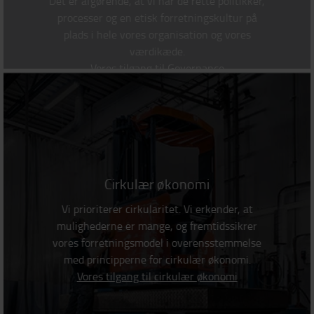
Det er afgørende, at vi har de rette politikker,
processer og en etisk forretningskultur på
plads i hele vores organisation og vores
værdikæde.
Vores tilgang til Governance
Cirkulær økonomi
Vi prioriterer cirkularitet. Vi erkender, at
mulighederne er mange, og fremtidssikrer
vores forretningsmodel i overensstemmelse
med principperne for cirkulær økonomi.
Vores tilgang til cirkulær økonomi