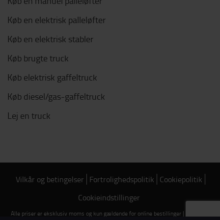
Køb en manuel palleløfter
Køb en elektrisk palleløfter
Køb en elektrisk stabler
Køb brugte truck
Køb elektrisk gaffeltruck
Køb diesel/gas-gaffeltruck
Lej en truck
Vilkår og betingelser
Fortrolighedspolitik
Cookiepolitik
Cookieindstillinger
Alle priser er eksklusiv moms og kun gældende for online bestillinger | Copyright