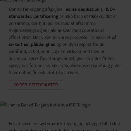
vores dedikation til ISO-
Denne tankegang afspejles i
standarder. Certificering
er ikke bare et mærke; det er
en ramme, der hjælper os med at afstemme
miljømæssige og sociale ansvar med operationel
effektivitet. Det viser, at vores processer er baseret på
sikkerhed, pålidelighed
og en dyb respekt for de
samfund, vi betjener. Og i en virksomhed med en
decentraliseret forretningsmodel giver ISO det fælles
sprog, der forener os, sikrer konsistens og samtidig giver
hver enhed fleksibilitet til at trives.
VORES CERTIFIKATER
For at sikre en systematisk tilgang og opbygge tillid skal
virksomhederne få deres ledelsessystemer og -struktur