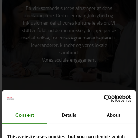
En virksomheds succes afhænger af dens
medarbejdere. Derfor er mangfoldighed og
inklusion en del af vores kulturelle vision. Vi
støtter fuldt ud de mennesker, der hjælper os
med at vokse, fra vores egne medarbejdere til
leverandører, kunder og vores lokale
samfund.
Vores sociale engagement
Consent
Details
About
Sundhed og sikkerhed
This website uses cookies, but you can decide which