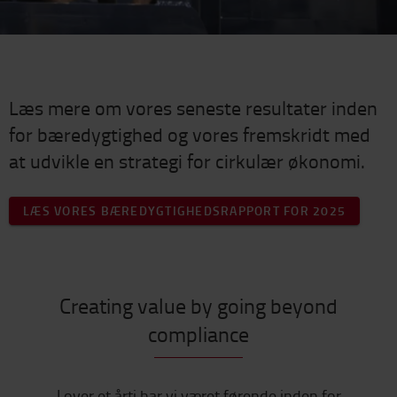
Læs mere om vores seneste resultater inden
for bæredygtighed og vores fremskridt med
at udvikle en strategi for cirkulær økonomi.
LÆS VORES BÆREDYGTIGHEDSRAPPORT FOR 2025
Creating value by going beyond
compliance
I over et årti har vi været førende inden for